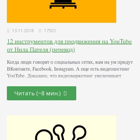
13.11.2018
17501
12 инструментов для продвижения на YouTube
от Нила Пателя (перевод)
Когда люди говорят о социальных сетях, вам на ум придут
ВКонтакте, Facebook, Instagram. А еще есть видеохостинг
YouTube. Доказано, что видеомаркетинг увеличивает
продажи. При этом, не важно, кто вы — владелец
бизнеса, медийная личность, активист. Каждый месяц на
Читать (~8 мин.)
хостинг заходит миллиард людей. Количество контента —
огромное. Каждую минуту пользователи загружают
ролики с общей продолжительностью 100 часов. Ваш
канал на YouTube…