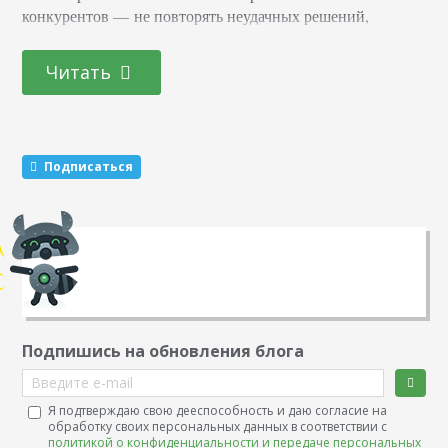
конкурентов — не повторять неудачных решений,
заимствовать идеи, следить, какие ролики набирают
больше всего лайков. Анализировать ситуацию можно не
Читать
только с помощью UTM-меток, отслеживая прямые
переходы, но и другими способами. В статье расскажем,
какие метрики важны, где их смотреть и что потом с
ними делать. На какие метрики…
Подписаться
Подпишись на обновления блога
Введите e-mail
Я подтверждаю свою дееспособность и даю согласие на
обработку своих персональных данных в соответствии с
политикой о конфиденциальности и передаче персональных