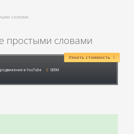
стыми словами
ге простыми словами
Узнать стоимость
родвижение в YouTube
SERM