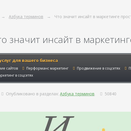
Азбука терминов
Что значит инсайт в маркетинге про
то значит инсайт в маркетин
услуг для вашего бизнеса
ие сайтов
Перформанс маркетинг
Продвижение в соцсетях
П
ркетинг в соцсетях
Опубликовано в разделах:
Азбука терминов
.
50840