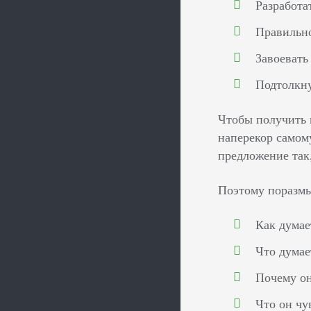
Разработа
Правильно
Завоевать
Подтолкну
Чтобы получить 
наперекор самом
предложение так,
Поэтому поразм
Как думае
Что думае
Почему он
Что он чу