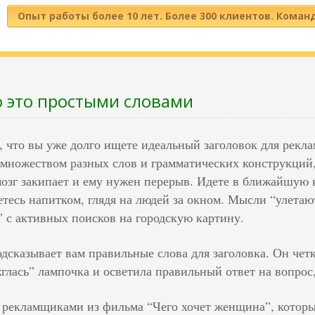
Опыт работы более 10 лет. Более 300 клиентов. Коман
о это простыми словами
, что вы уже долго ищете идеальный заголовок для рекл
множеством разных слов и грамматических конструкций, 
мозг закипает и ему нужен перерыв. Идете в ближайшую к
тесь напитком, глядя на людей за окном. Мысли “улетают
” с активных поисков на городскую картину.
дсказывает вам правильные слова для заголовка. Он чет
жглась” лампочка и осветила правильный ответ на вопрос,
 рекламщиками из фильма “Чего хочет женщина”, котор