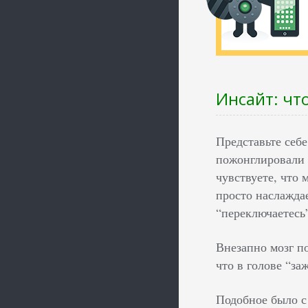
Инсайт: чт
Представьте себе
пожонглировали 
чувствуете, что 
просто наслаждае
“переключаетесь
Внезапно мозг по
что в голове “за
Подобное было с