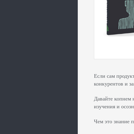
Если сам продукт
конкурентов и з
Давайте копнем н
изучения и осозн
Чем это знание 