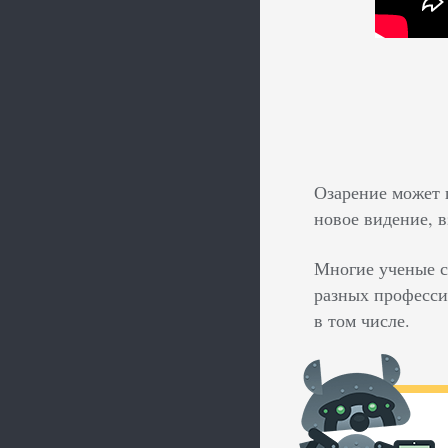
Озарение может 
новое видение, 
Многие ученые с
разных професси
в том числе.