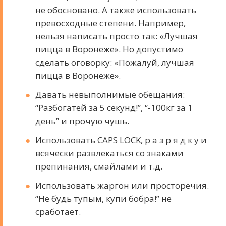
не обосновано. А также использовать
превосходные степени. Например,
нельзя написать просто так: «Лучшая
пицца в Воронеже». Но допустимо
сделать оговорку: «Пожалуй, лучшая
пицца в Воронеже».
Давать невыполнимые обещания:
“Разбогатей за 5 секунд!”, “-100кг за 1
день” и прочую чушь.
Использовать CAPS LOCK, р а з р я д к у и
всячески развлекаться со знаками
препинания, смайлами и т.д.
Использовать жаргон или просторечия.
“Не будь тупым, купи бобра!” не
сработает.