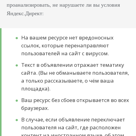
контекстной рекламой
проанализировать, не нарушаете ли вы условия
– обратиться к
Яндекс.Директ:
недорогому
фрилансеру.
«Попробуем, а там
На вашем ресурсе нет вредоносных
решим». Обычно такие
ссылок, которые перенаправляют
фрилансеры запускают
пользователей на сайт с вирусом.
рекламную кампанию,
Текст в объявлении отражает тематику
но не бьются над
сайта. (Вы не обманываете пользователя,
повышением её
а только рассказываете, о чём ваша
эффективности. Итог:
площадка).
бюджет слит,
результата нет,
Ваш ресурс без сбоев открывается во всех
заказчик расстроен. На
браузерах.
какие показатели РК
В случае, если объявление переключает
обращать внимание
пользователя на сайт, где расположен
заказчикам, чтобы
контент на иностранном языке, об этом