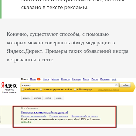
оценить эффективность
сказано в тексте рекламы.
работы исполнителя?
Вариантов работы с
подрядчиком два:
Вникать в технические
Конечно, существуют способы, с помощью
детали и
которых можно совершить обход модерации в
контролировать
Яндекс.Директ. Примеры таких объявлений иногда
процесс подготовки
встречаются в сети:
кампаний. Но…