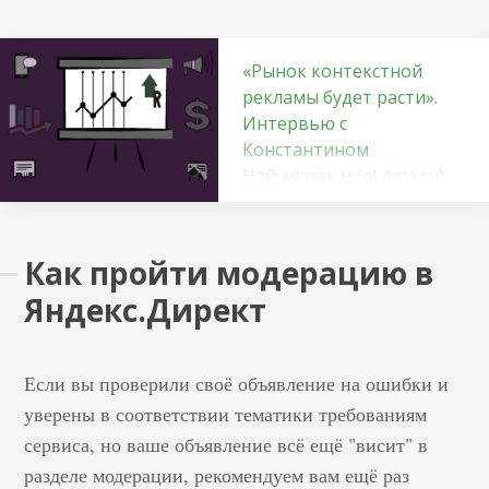
«Рынок контекстной
рекламы будет расти».
Интервью с
Константином
Найчуковым (eLama.ru)
Константин Найчуков
рассказывает о рынке
Как пройти модерацию в
контекстной рекламы,
маркетинге eLama.ru и
Яндекс.Директ
о том,
почему Performance
Если вы проверили своё объявление на ошибки и
Marketing не больше
уверены в соответствии тематики требованиям
чем buzzword. Самый
распространенный
сервиса, но ваше объявление всё ещё "висит" в
способ знакомства с
разделе модерации, рекомендуем вам ещё раз