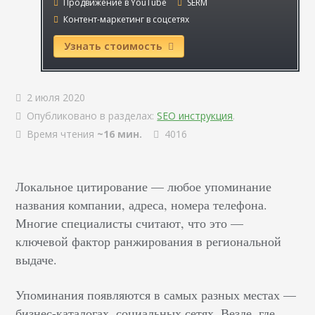
Продвижение в YouTube
SERM
Контент-маркетинг в соцсетях
Узнать стоимость
2 июля 2020
Опубликовано в разделах:
SEO инструкция
.
Время чтения
~16 мин.
4016
Локальное цитирование — любое упоминание
названия компании, адреса, номера телефона.
Многие специалисты считают, что это —
ключевой фактор ранжирования в региональной
выдаче.
Упоминания появляются в самых разных местах —
бизнес-каталогах, социальных сетях. Везде, где