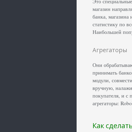
Это специальные
магазин направл
банка, магазина
статистику по в
Наибольшей попу
Агрегаторы
Они обрабатываю
принимать банко
модули, совмест
вручную, налажи
покупателя, и с
агрегаторы: Rob
Как сделат