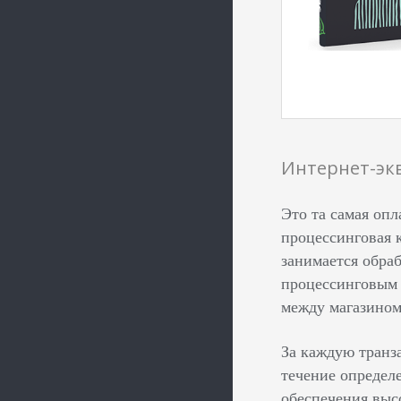
Интернет-эк
Это та самая опл
процессинговая к
занимается обраб
процессинговым 
между магазином
За каждую транз
течение определе
обеспечения выс