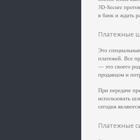
3D-Secure прото
в банк и ждать р
Платежные 
Это специальные
платежей. Все п
— это своего ро
продавцом и пот
При передаче пр
использовать шлю
сегодня являютс
Платежные с