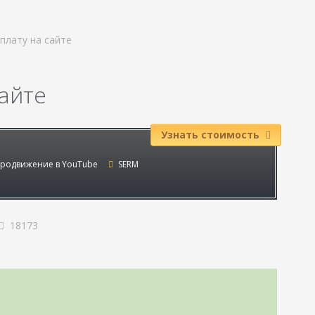
плату на сайте
сайте
Узнать стоимость
родвижение в YouTube
SERM
18173