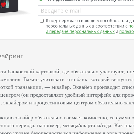
Введите e-mail
Я подтверждаю свою дееспособность и да
персональных данных в соответствии с
по
и передаче персональных данных
и
пользо
вайринг
ата банковской карточкой, где обязательно участвуют, п
омпания. Важно учитывать, что банк, который выпустил 
откой транзакции, — эквайер. Эквайер производит списа
центром (он предоставляет удобный интерфейс для прове
, эквайером и процессинговым центром обязательно закл
акцию эквайер обязательно взимает комиссию, ее сумма 
нного периода, например, месяца/квартала/года. Как пра
окого уровня безопасности вся информация в ходе провед