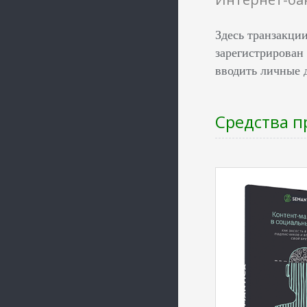
Здесь транзакци
зарегистрирован 
вводить личные 
Средства п