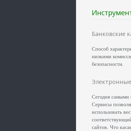
Инструмен
Банковские 
Способ характер
низкими комисси
безопасности.
Электронные
Сегодня самыми 
Сервисы позволя
использовать ве
соответствующий
сайтов. Что каса