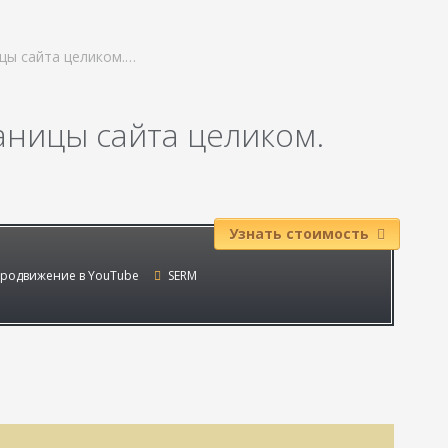
ицы сайта целиком.…
аницы сайта целиком.
Узнать стоимость
родвижение в YouTube
SERM