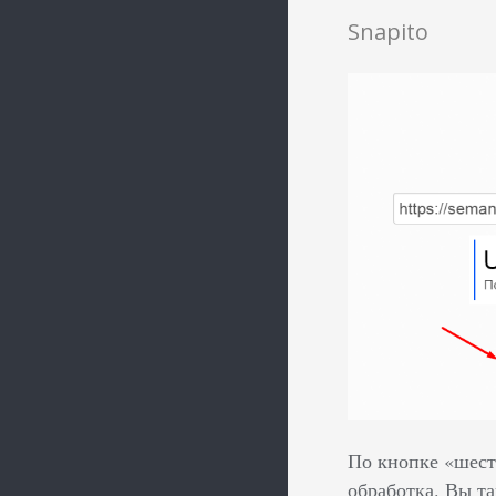
Snapito
По кнопке «шесте
обработка. Вы т