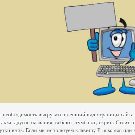
т необходимость выгрузить внешний вид страницы сайта
акже другие названия: вебшот, тумбшот, скрин. Стоит от
утки вниз. Если мы используем клавишу Printscreen или н