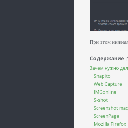
При этом нижняя
Содержание
Зачем нужно де
Snapito
Web Capture
IMGonline
S-shot
Screenshot mac
ScreenPage
Mozilla Firefox