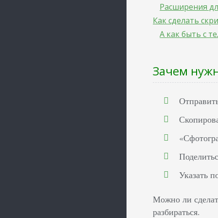
Расширения дл
Как сделать скр
А как быть с т
Зачем нуж
Отправит
Скопирова
«Сфотогра
Поделитьс
Указать п
Можно ли сделат
разбираться.