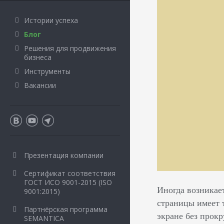
Истории успеха
Блог
Решения для продвижения
бизнеса
Инструменты
Вакансии
Презентация компании
Сертификат соответствия
ГОСТ ИСО 9001-2015 (ISO
Иногда возникае
9001:2015)
страницы имеет т
Партнёрская программа
экране без прокр
SEMANTICA