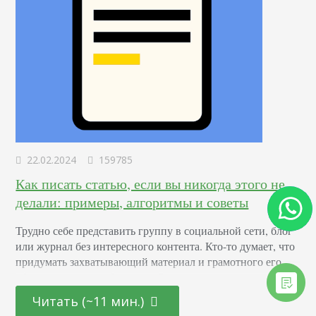
22.02.2024
159785
Как писать статью, если вы никогда этого не
делали: примеры, алгоритмы и советы
Трудно себе представить группу в социальной сети, блог
или журнал без интересного контента. Кто-то думает, что
придумать захватывающий материал и грамотного его
оформить – удел избранных. Однако, зная основные
принципы того, как нужно писать статью, практически
Читать (~11 мин.)
любой человек сможет создать качественный текст.