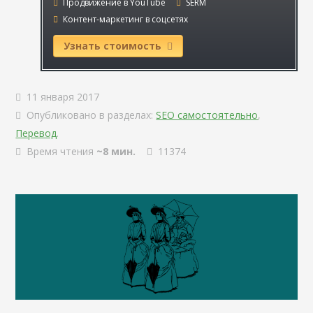
Продвижение в YouTube
SERM
Контент-маркетинг в соцсетях
Узнать стоимость
11 января 2017
Опубликовано в разделах:
SEO самостоятельно
,
Перевод
.
Время чтения
~8 мин.
11374