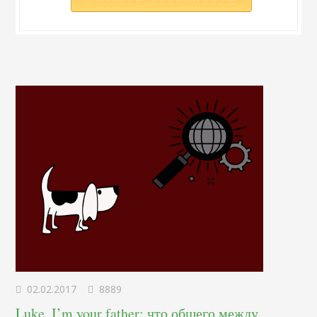
02.02.2017
8889
Luke, I’m your father: что общего между