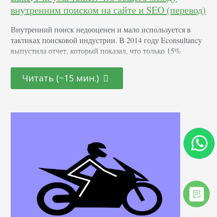
внутренним поиском на сайте и SEO (перевод)
Внутренний поиск недооценен и мало используется в
тактиках поисковой индустрии. В 2014 году Econsultancy
выпустила отчет, который показал, что только 15%
компаний выделяют ресурсы для оптимизации под
внутренний поиск. В то же время 42% компаний
Читать (~15 мин.)
включают его в другие показатели, а еще 42%
игнорируют вовсе. Отчет был выпущен два года назад, но
я не смог найти более свежие данные. Что…