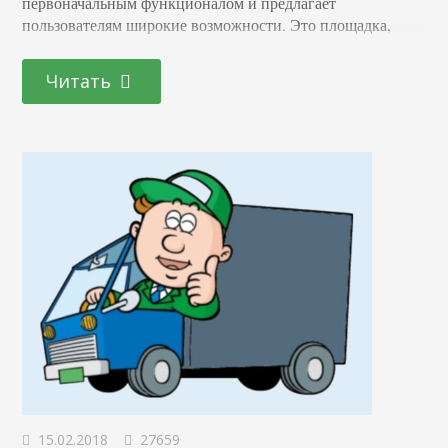
первоначальным функционалом и предлагает
пользователям широкие возможности. Это площадка,
которая также является мощным инструментом для
формирования личного бренда, продвижения товаров и
Читать
услуг. По состоянию на 2020 год на просторах данной
сети можно не только выкладывать фотографии с
забавными надписями, а также размещать полноценные
видео, делиться сторис с различными фильтрами и
масками, проводить прямые эфиры, реализовывать…
15.02.2018
27659