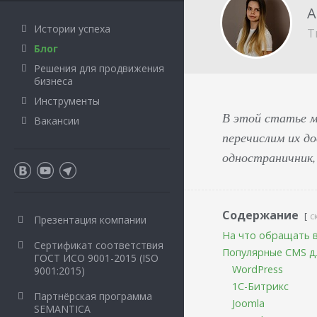
А
Истории успеха
Т
Блог
Решения для продвижения
бизнеса
Инструменты
В этой статье м
Вакансии
перечислим их д
одностраничник,
Содержание
с
Презентация компании
На что обращать 
Сертификат соответствия
Популярные CMS д
ГОСТ ИСО 9001-2015 (ISO
WordPress
9001:2015)
1С-Битрикс
Партнёрская программа
Joomla
SEMANTICA