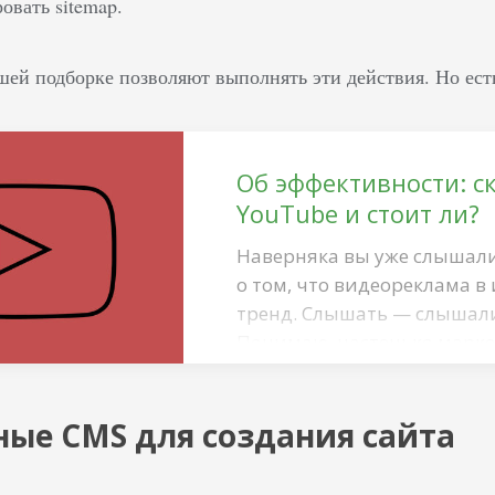
овать sitemap.
шей подборке позволяют выполнять эти действия. Но ест
Об эффективности: с
YouTube и стоит ли?
Наверняка вы уже слышали
о том, что видеореклама в
тренд. Слышать — слышали,
Понимаю, частенько марке
нибудь обязательный тренд
чувствуешь себя как в детс
ые CMS для создания сайта
новую игрушку, вроде как 
есть. И тебе тоже хочется. 
сомневаетесь, подходит л