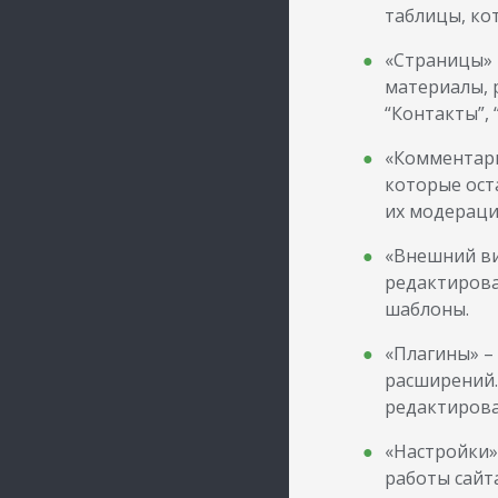
таблицы, ко
«Страницы» 
материалы, 
“Контакты”, 
«Комментари
которые ост
их модераци
«Внешний ви
редактирова
шаблоны.
«Плагины» –
расширений.
редактирова
«Настройки»
работы сайта