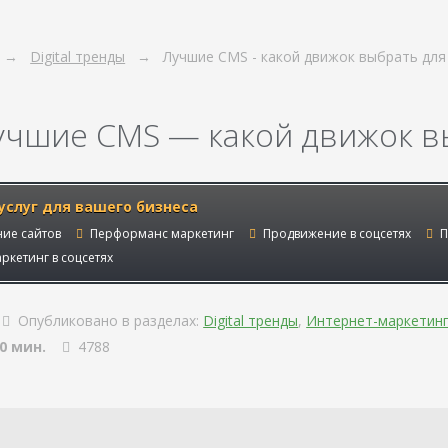
Digital тренды
Лучшие CMS - какой движок выбрать для
учшие CMS — какой движок вы
услуг для вашего бизнеса
ие сайтов
Перформанс маркетинг
Продвижение в соцсетях
П
ркетинг в соцсетях
Опубликовано в разделах:
Digital тренды
,
Интернет-маркетинг
0 мин.
4788