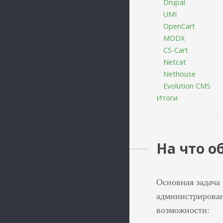
Drupal
UMI
OpenCart
MODX
CS-Cart
Netcat
Nethouse
Evolution CMS
Итоги
На что о
Основная задача
администрирован
возможности: