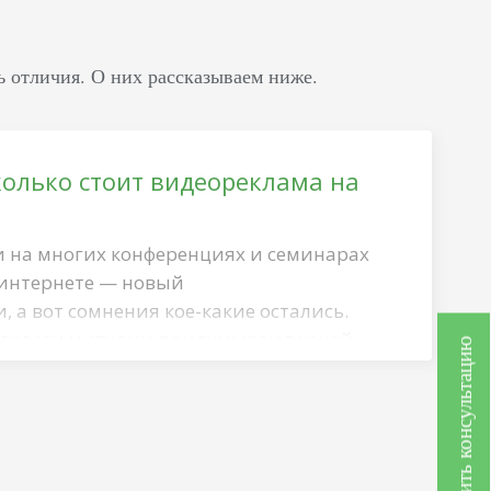
ь отличия. О них рассказываем ниже.
колько стоит видеореклама на
 на многих конференциях и семинарах
 интернете — новый
 а вот сомнения кое-какие остались.
тологи и студии придумывают какой-
Получить консультацию
, какой-нибудь эдакий мастхев. И
тве: вроде и не хочешь эту странную
она тебе и не нужна вообще… Но у всех
Так вот. Это не тот случай. Да, вы
и видео для продвижения…