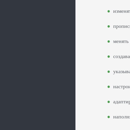
изменя
прописы
менять
создава
указыв
настро
адапти
наполн