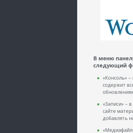
В меню панел
следующий ф
«Консоль» – 
содержит в
обновлениях
«Записи» – 
сайте матер
добавлять н
«Медиафайлы