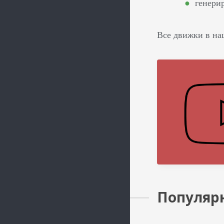
генерир
Все движки в на
Популярн