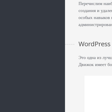
Перечислим наиб
создания и удале
особых навыков 
администрирован
WordPress
Это одна из луч
Движок имеет бо