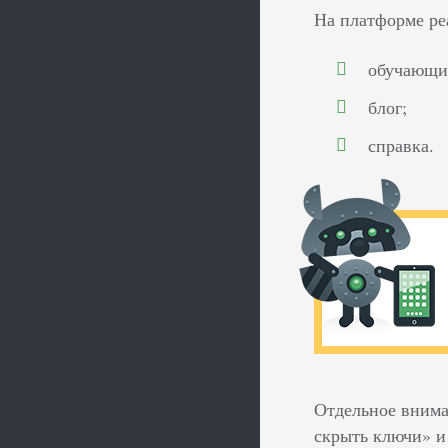
На платформе ре
обучающи
блог;
справка.
Отдельное внима
скрыть ключи» и 