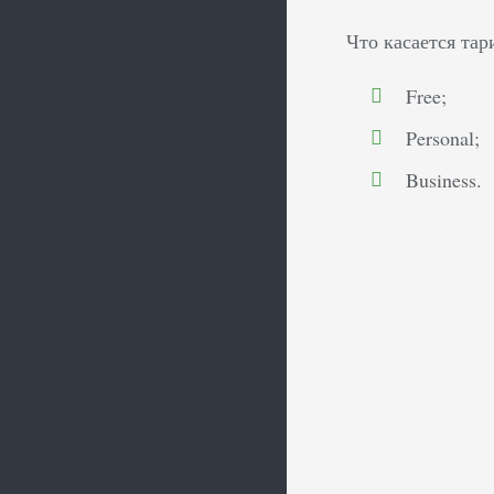
Что касается тар
Free;
Personal;
Business.