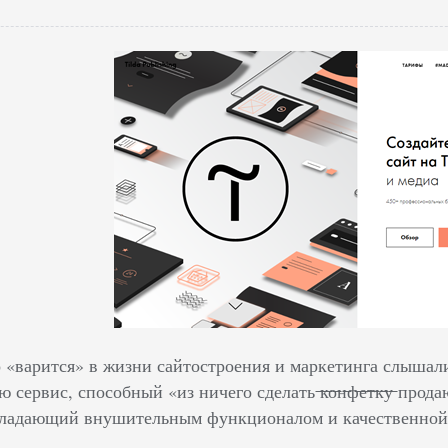
о «варится» в жизни сайтостроения и маркетинга слышал
сервис, способный «из ничего сделать ̶к̶о̶н̶ф̶е̶т̶к̶у̶ п
бладающий внушительным функционалом и качественной 