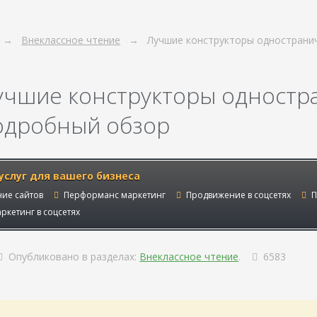
Внеклассное чтение
Лучшие конструкторы однострани
учшие конструкторы одностр
одробный обзор
услуг для вашего бизнеса
ие сайтов
Перформанс маркетинг
Продвижение в соцсетях
П
ркетинг в соцсетях
Опубликовано в разделах:
Внеклассное чтение
.
6583