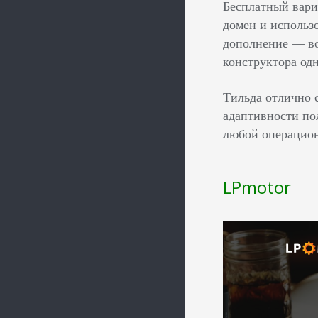
Бесплатный вари
домен и использ
дополнение — во
конструктора одн
Тильда отлично с
адаптивности по
любой операцион
LPmotor