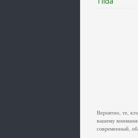
Tilda
Вероятно, те, кт
вашему вниманию 
современный, о