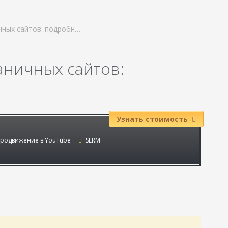
чных сайтов: подробн…
аничных сайтов:
Узнать стоимость
родвижение в YouTube
SERM