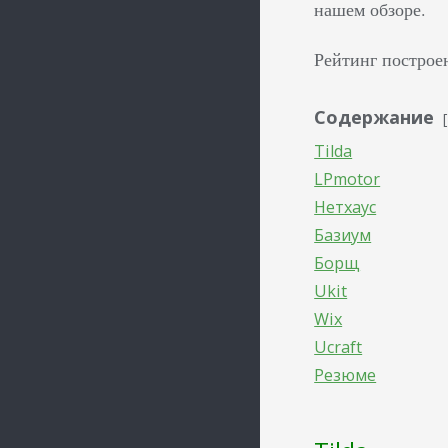
нашем обзоре.
Рейтинг построен
Содержание
Tilda
LPmotor
Нетхаус
Базиум
Борщ
Ukit
Wix
Ucraft
Резюме