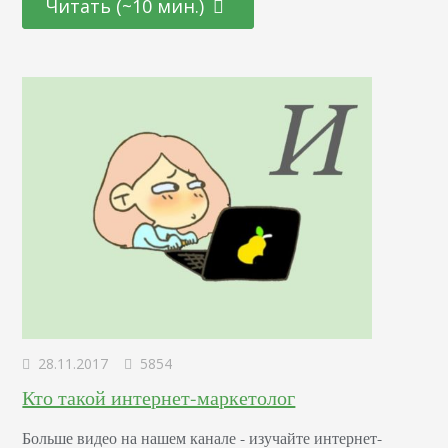
Читать (~10 мин.)
Она должна любить ваш ресурс. В этой статье мы
расскажем, как работать над подбором ключевых слов,
покажем три этапа написания сильного текста. SEO-
копирайтинг как часть гармоничного продвижения
Гармоничное продвижение значит, что ваша цель…
28.11.2017
5854
Кто такой интернет-маркетолог
Больше видео на нашем канале - изучайте интернет-