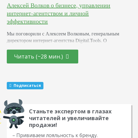
Алексей Волков о бизнесе, управлении
интернет-агентством и личной
эффективности
Мы поговорили с Алексеем Волковым, генеральным
директором интернет-агентства Digital.Tools. О
менеджменте и управлении digital-агентством В 2016
году, в комментарии, вы говорили, что в 2017 году
Читать (~28 мин.)
открывать SEO-агентство не стоит. Вместо этого
рекомендовали присмотреться к аналитике, контент-
маркетингу и юзабилити. Придерживаетесь ли сейчас
этого же мнения? Да, я и в 2018 году считаю, что идея
Подписаться
открыть новое SEO-агентство - не самая удачная.…
Станьте экспертом в глазах
читателей и увеличивайте
продажи!
– Прививаем лояльность к бренду.