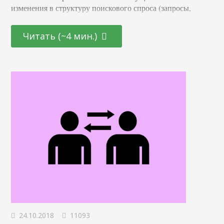
изменения в структуру поискового спроса (запросы,
семантику). Запросы, заданные голосом, значимо
отличаются от сформулированных на
Читать (~4 мин.)
клавиатуре. Учитывая также то, что абсолютное
большинство голосовых запросов задается с мобильных
устройств, это фактически приводит к необходимости:
корректировать и держать семантику проекта в «тонусе»;
иметь сайт, адаптированный для просмотра с переносных
устройств. Тренд последних трёх лет…
24.10.2018
11093