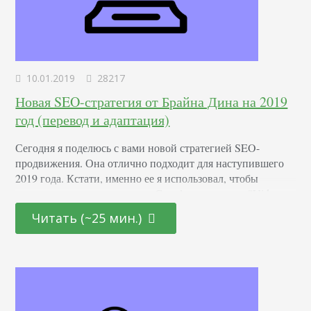
10.01.2019
28217
Новая SEO-стратегия от Брайна Дина на 2019
год (перевод и адаптация)
Сегодня я поделюсь с вами новой стратегией SEO-
продвижения. Она отлично подходит для наступившего
2019 года. Кстати, именно ее я использовал, чтобы
получить первую позицию в Google для запроса "Video
SEO". … и для "keyword research tool". Стратегия
Читать (~25 мин.)
включает в себя 9 этапов. А в конце я дам вам два
бонусных материала. Шаг 1. Найти ключевое слово с
наибольшими возможностями Давайте…