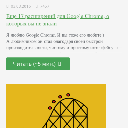
03.03.2016
7457
Еще 17 расширений для Google Chrome, о
которых вы не знали
Я люблю Google Chrome. И вы тоже его любите:)
А любимчиком он стал благодаря своей быстрой
производительности, чистому и простому интерфейсу, а
также будоражащее разнообразие расширений в магазине
Chrome. Вот вам еще 17 классных помощников,
Читать (~5 мин.)
о которых вы, возможно, не знали. 1. RDS bar Это
полноценная панель, на которой отображается ТИЦ, PR,
dmoz, Yandex и другие показатели страницы сайта,
полезные для SEO анализа. Примерно так будет выглядеть
панелька: Многие пишут, что…