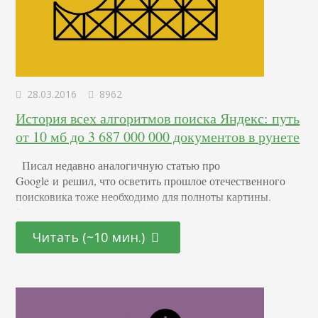
28.03.2016
8962
История всех алгоритмов поиска Яндекс: путь
от 10 мб до 3 687 000 000 документов в рунете
Писал недавно аналогичную статью про
Google и решил, что осветить прошлое отечественного
поисковика тоже необходимо для полноты картины.
Рамблер не предлагать:) Изначально с 1990 года по 1996
компания под необычным названием «Аркадия»
Читать (~10 мин.)
занималась разработкой программных продуктов, тесно
связанных с поиском по словам. Первым шагом на пути к
созданию поисковой системы, такой, какой мы её знаем
сейчас, было создание автоматического классификатора
изобретений,…