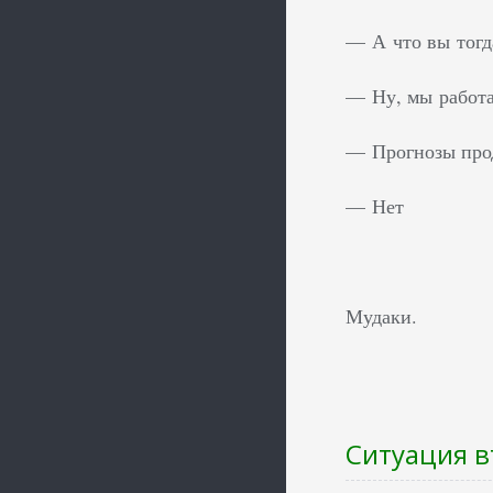
— А что вы тогд
— Ну, мы работ
— Прогнозы про
— Нет
Мудаки.
Ситуация в