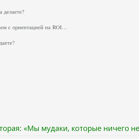
а делаете?
аем с ориентацией на ROI…
даете?
торая: «Мы мудаки, которые ничего н