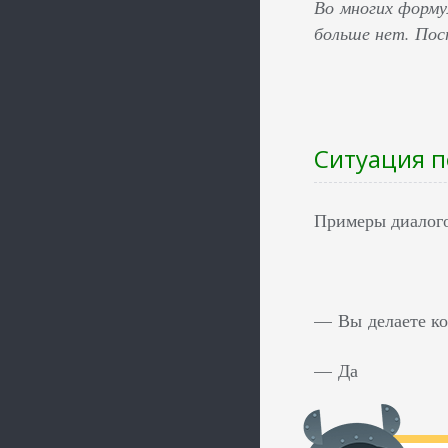
Во многих форму
больше нет. Пос
Ситуация п
Примеры диалого
— Вы делаете ко
— Да