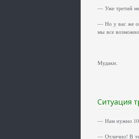
— Уже третий мес
— Но у вас же о
мы все возможно
Мудаки.
Ситуация т
— Нам нужно 100
— Отлично! В те