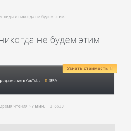
м лиды и никогда не будем этим…
никогда не будем этим
Узнать стоимость
родвижение в YouTube
SERM
Время чтения
~7 мин.
6633