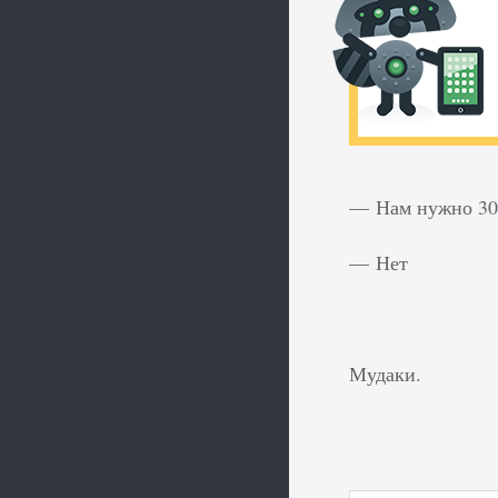
— Нам нужно 300
— Нет
Мудаки.