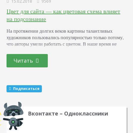
15.02.2018
9569
Цвет для сайта — как цветовая схема влияет
на подсознание
На протяжении долгих веков картины талантливых
художников пользовались популярностью только потому,
что авторы умели работать с цветом. В наше время не
меньшей популярностью пользуются работы веб-
мастеров, которые осуществляют правильный подбор
Читать
цветовой гаммы для сайтов. Специалисты теперь
научились сочетать краски в коммерческих целях.
Известно, что каждый оттенок по-своему воздействует на
человеческую психику. Например, женские темы всегда
Подписаться
ассоциируются с розовыми окрасками, медицина…
Вконтакте – Одноклассники