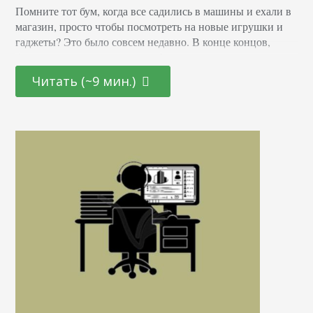
Помните тот бум, когда все садились в машины и ехали в
магазин, просто чтобы посмотреть на новые игрушки и
гаджеты? Это было совсем недавно. В конце концов,
Amazon начал лидировать в области e-commerce не так
давно. Торговые центры получали основной доход от
Читать (~9 мин.)
ритейлеров, и многие из них были исключительно
оффлайновыми магазинами. Но все меняется. Amazon
утвердил лидерство за прошлое лето.…