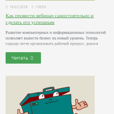
16.02.2018
15054
Как провести вебинар самостоятельно и
сделать его успешным
Развитие компьютерных и информационных технологий
позволяет вывести бизнес на новый уровень. Теперь
гораздо легче организовать рабочий процесс, донося
информацию на большую аудиторию в формате
семинаров, конференций и собеседований. Проводятся
Читать
они в онлайн-режиме, без необходимости арендовать
помещение для участников. Все это возможно благодаря
сервисам по организации и проведению вебинаров,
которые позволяют оптимизировать имеющиеся ресурсы
и сэкономить время на подготовку мероприятия.
Вебинар…