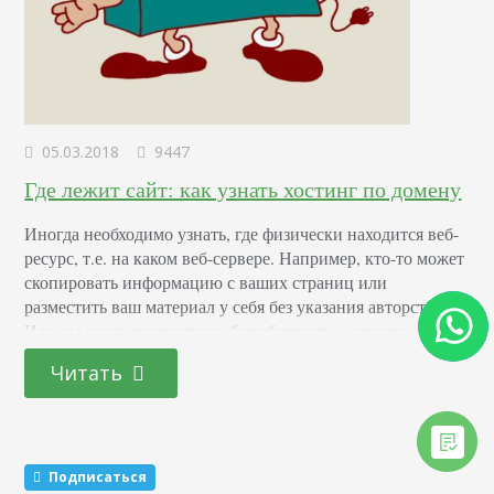
05.03.2018
9447
Где лежит сайт: как узнать хостинг по домену
Иногда необходимо узнать, где физически находится веб-
ресурс, т.е. на каком веб-сервере. Например, кто-то может
скопировать информацию с ваших страниц или
разместить ваш материал у себя без указания авторства.
Или вы когда-то проявили беззаботность и отдали свой
веб-ресурс в ведение нерадивого администратора, а
Читать
теперь возникли проблемы. В каждом из этих случаев
необходимо узнать хостинг сайта по домену. Определяем
хостинг сайта по…
Подписаться