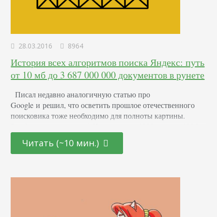
28.03.2016
8964
История всех алгоритмов поиска Яндекс: путь
от 10 мб до 3 687 000 000 документов в рунете
Писал недавно аналогичную статью про
Google и решил, что осветить прошлое отечественного
поисковика тоже необходимо для полноты картины.
Рамблер не предлагать:) Изначально с 1990 года по 1996
компания под необычным названием «Аркадия»
Читать (~10 мин.)
занималась разработкой программных продуктов, тесно
связанных с поиском по словам. Первым шагом на пути к
созданию поисковой системы, такой, какой мы её знаем
сейчас, было создание автоматического классификатора
изобретений,…