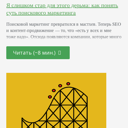
Я слишком стар для этого дерьма: как понять
суть поискового маркетинга
Поисковой маркетинг превратился в мастхев. Теперь SEO
и контент-продвижение — то, что «есть у всех и мне
тоже надо». Отсюда появляются компании, которые много
денег тратят на свое продвижение, но не имеют
ни малейшего представления, почему (или даже как!)
Читать (~8 мин.)
нужно измерять результаты. Как же так вышло, что
наиболее эффективная форма маркетинга по-прежнему
туманная зона для многих владельцев бизнеса?
Вы не поверите, но на эту статью меня вдохновила
не очередная клиентская история, а новая форма
отчетности о моей…