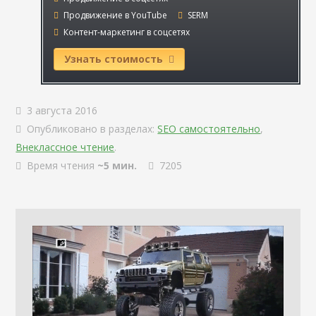
Продвижение в YouTube
SERM
Контент-маркетинг в соцсетях
Узнать стоимость
3 августа 2016
Опубликовано в разделах:
SEO самостоятельно
,
Внеклассное чтение
.
Время чтения
~5 мин.
7205