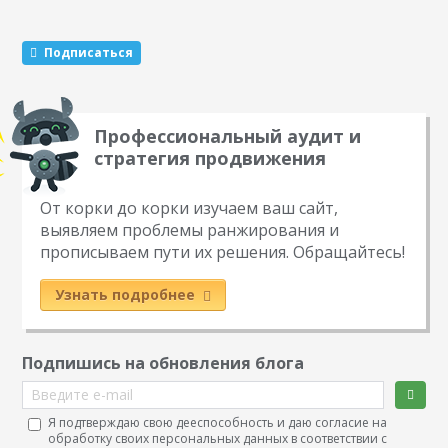
вручную перепечатывать большие объемы информации
из печатных изданий: будь то газета, журнал, книга,
Подписаться
реферат или обычный лист с надписями — для
последующей публикации…
Профессиональный аудит и
стратегия продвижения
От корки до корки изучаем ваш сайт,
выявляем проблемы ранжирования и
прописываем пути их решения. Обращайтесь!
Узнать подробнее
Подпишись на обновления блога
Введите e-mail
Я подтверждаю свою дееспособность и даю согласие на
обработку своих персональных данных в соответствии с