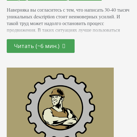
Наверняка вы согласитесь с тем, что написать 30-40 тысяч
уникальных description стоит неимоверных усилий. И
такой труд может надолго остановить процесс
продвижения. В таких ситуациях лучше пользоваться
услугами программистов, которые делают
автоматическую генерацию метатегов максимально
Читать (~6 мин.)
качественно. Автоматическая оптимизация сайта очень
полезная процедура. Однако она может и испортить
потенциал сайта. Все зависит от того, в каких руках
находится процесс оптимизации –…