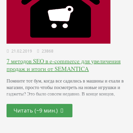
21.02.2019
23868
7 методов SEO в e-commerce для увеличения
продаж и итоги от SEMANTICA
Помните тот бум, когда все садились в машины и ехали в
магазин, просто чтобы посмотреть на новые игрушки и
гаджеты? Это было совсем недавно. В конце концов,
Amazon начал лидировать в области e-commerce не так
давно. Торговые центры получали основной доход от
Читать (~9 мин.)
ритейлеров, и многие из них были исключительно
оффлайновыми магазинами. Но все меняется. Amazon
утвердил лидерство за прошлое лето.…