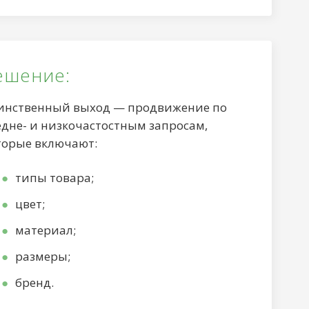
ешение:
инственный выход — продвижение по
едне- и низкочастостным запросам,
торые включают:
типы товара;
цвет;
материал;
размеры;
бренд.