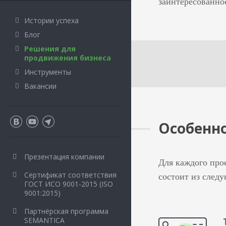
заинтересованно
Истории успеха
Блог
Решения для
продвижения бизнеса
Инструменты
Вакансии
Особенно
Презентация компании
Для каждого про
Сертификат соответствия
состоит из след
ГОСТ ИСО 9001-2015 (ISO
9001:2015)
Партнёрская программа
SEMANTICA