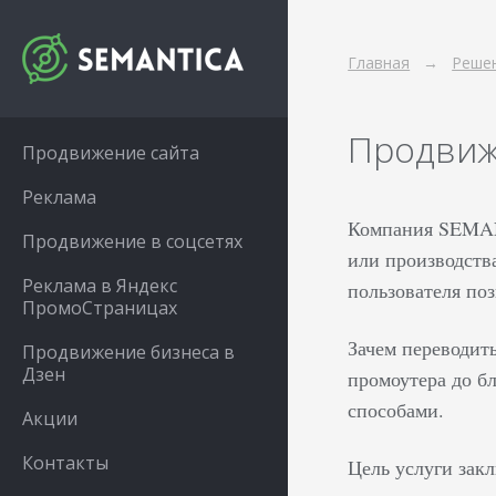
Главная
Решен
Продвиж
Продвижение сайта
Реклама
Компания SEMANT
Продвижение в соцсетях
или производств
Реклама в Яндекс
пользователя поз
ПромоСтраницах
Зачем переводить
Продвижение бизнеса в
Дзен
промоутера до б
способами.
Акции
Контакты
Цель услуги зак