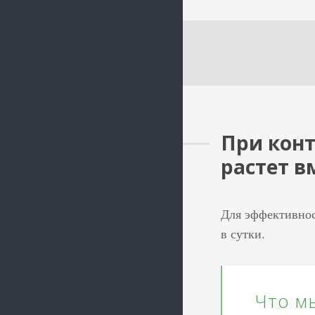
При конт
растет в
Для эффективнос
в сутки.
Что м