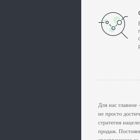
Для нас главное
не просто дости
стратегия нацеле
продаж. Постоян
своевременно ее