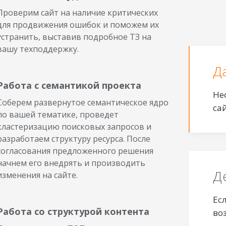
Проверим сайт на наличие критических
для продвижения ошибок и поможем их
устранить, выставив подробное ТЗ на
вашу техподдержку.
Д
Работа с семантикой проекта
Не
Соберем развернутое семантическое ядро
са
по вашей тематике, проведет
кластеризацию поисковых запросов и
разработаем структуру ресурса. После
согласования предложенного решения
начнем его внедрять и производить
Д
изменения на сайте.
Ес
Работа со структурой контента
во