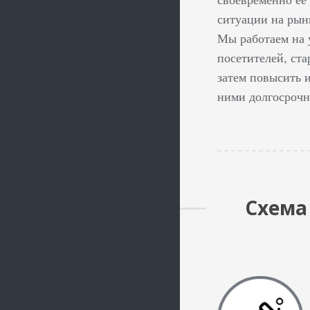
ситуации на рын
Мы работаем на 
посетителей, ста
затем повысить и
ними долгосроч
Схема