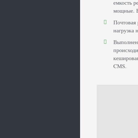
емкость р
мощные. Е
Почтовая 
нагрузка 
Выполнени
происходи
кеширован
CMS.