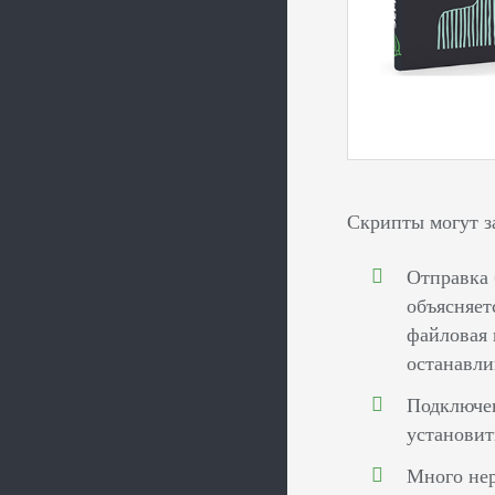
Скрипты могут з
Отправка 
объясняет
файловая 
останавли
Подключен
установит
Много нер