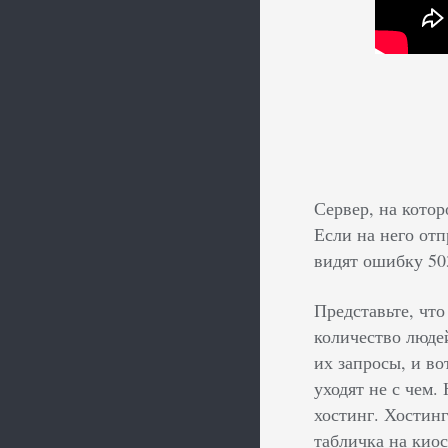
Сервер, на котор
Если на него отп
видят ошибку 50
Представьте, что
количество люде
их запросы, и в
уходят не с чем.
хостинг. Хостин
табличка на кио