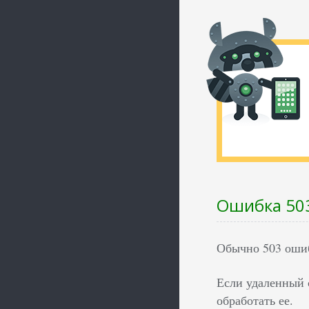
Ошибка 503
Обычно 503 ошиб
Если удаленный с
обработать ее.