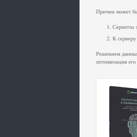
Причин может бы
Скрипты з
К серверу
Решением данных
оптимизация его