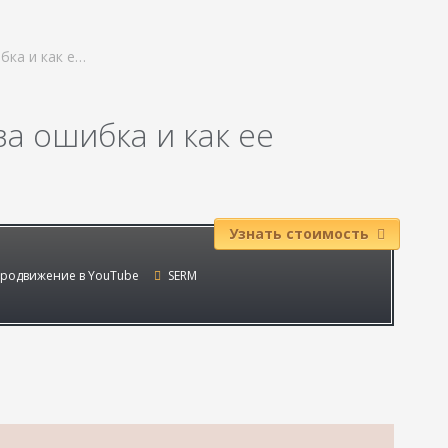
ибка и как е…
 за ошибка и как ее
Узнать стоимость
родвижение в YouTube
SERM