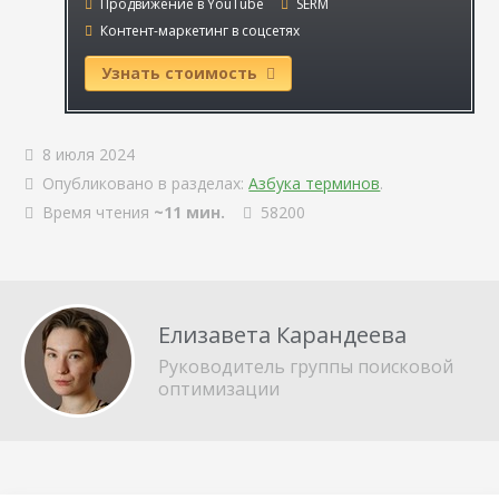
Продвижение в YouTube
SERM
Контент-маркетинг в соцсетях
Узнать стоимость
8 июля 2024
Опубликовано в разделах:
Азбука терминов
.
Время чтения
~11 мин.
58200
Елизавета Карандеева
Руководитель группы поисковой
оптимизации