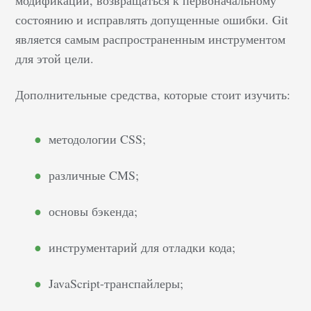
модификации, возвращаться к первоначальному
увеличивать прибыль
состоянию и исправлять допущенные ошибки. Git
или минимизировать
является самым распространенным инструментом
издержки. Чтобы
для этой цели.
сервис справлялся со
своей работой хорошо,
Дополнительные средства, которые стоит изучить:
его необходимо не
только продвигать, но
и развивать, применяя
методологии CSS;
разные методы
наполнения. Если
различные CMS;
информация,
размещенная на
основы бэкенда;
страницах ресурса,
покажется полезной
инструментарий для отладки кода;
пользователям и
поисковым роботам, то
JavaScript-транспайлеры;
с привлечением лидов