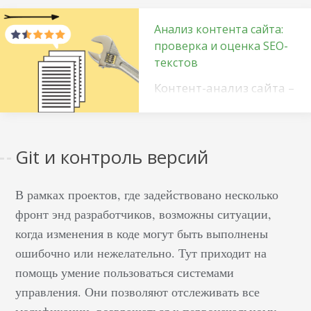
Анализ контента сайта:
проверка и оценка SEO-
текстов
Контент-анализ сайта –
это процесс оценки
текстовых и
графических
Git и контроль версий
материалов,
опубликованных на
В рамках проектов, где задействовано несколько
веб-ресурсе. Любая
фронт энд разработчиков, возможны ситуации,
сетевая платформа
создается для решения
когда изменения в коде могут быть выполнены
различных бизнес-
ошибочно или нежелательно. Тут приходит на
задач. Она играет роль
помощь умение пользоваться системами
инструмента,
управления. Они позволяют отслеживать все
призванного