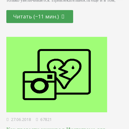
что она открыта как для начинающих молодых
специалистов, так и для тех, кто находится на стадии
Читать (~11 мин.)
переосмысления карьерного пути и готов начать все с
чистого листа. Определение Это профессионал,
отвечающий за создание и дизайн пользовательских
интерфейсов для сайтов и приложений. Он…
27.06.2018
67821