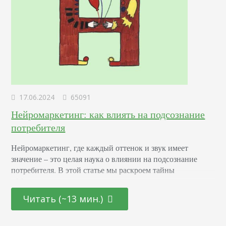
17.06.2024
65091
Нейромаркетинг: как влиять на подсознание
потребителя
Нейромаркетинг, где каждый оттенок и звук имеет
значение – это целая наука о влиянии на подсознание
потребителя. В этой статье мы раскроем тайны
эффективных маркетинговых стратегиях, основанных на
последних достижениях в области психологии и
Читать (~13 мин.)
нейронаук. От подбора цветовой палитры до создания
убедительных рекламных текстов – узнайте, как
правильно использовать невидимые «рычаги»