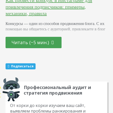
Как провести конкурс в Инстаграме для
привлечения подписчиков: примеры,
механики, правила
Конкурсы –– один из способов продвижения блога. С их
помощью вы общаетесь с аудиторией, привлекаете в блог
новых подписчиков и активизируете старых. Суть в том,
что вы обещаете участникам подарок за то, что они тем
Читать (~5 мин.)
или иным образом расскажут о вас другим пользователям.
Этот метод раскрутки считается эффективным. Какие
виды розыгрышей можно провести Существуют три
механики, которые маркетологи советуют чередовать…
Подписаться
Профессиональный аудит и
стратегия продвижения
От корки до корки изучаем ваш сайт,
выявляем проблемы ранжирования и