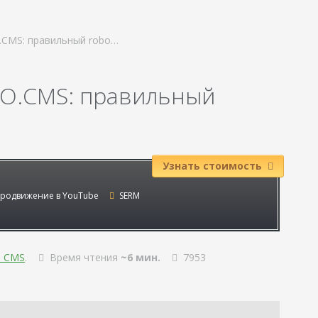
.CMS: правильный robo…
RO.CMS: правильный
Узнать стоимость
родвижение в YouTube
SERM
я CMS
.
Время чтения
~6 мин.
7953