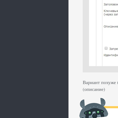
Вариант похуже (
(описание)