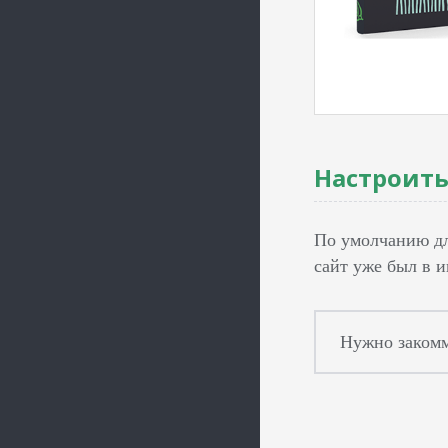
Настроить
По умолчанию дл
сайт уже был в 
Нужно закомме