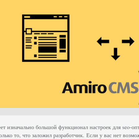
 изначально большой функционал настроек для seo-оп
олько то, что заложил разработчик. Если у вас нет возмо