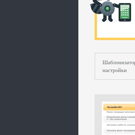
Шаблонизато
настройки