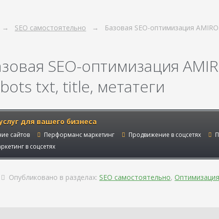
SEO самостоятельно
Базовая SEO-оптимизация AMIRO
азовая SEO-оптимизация AMI
bots txt, title, метатеги
услуг для вашего бизнеса
ие сайтов
Перформанс маркетинг
Продвижение в соцсетях
П
ркетинг в соцсетях
Опубликовано в разделах:
SEO самостоятельно
,
Оптимизаци