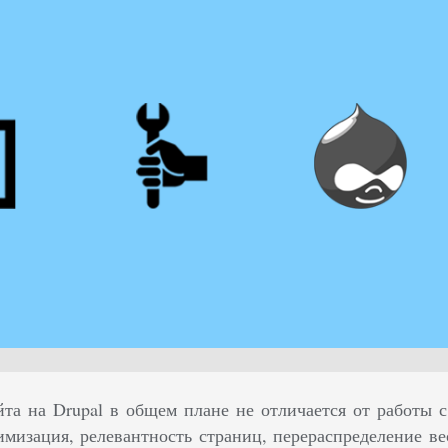
йта на Drupal в общем плане не отличается от работы
имизация, релевантность страниц, перераспределение в