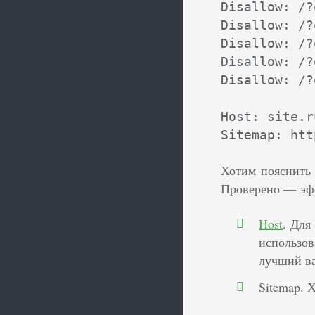
Disallow: /?
Disallow: /?
Disallow: /?
Disallow: /?
Disallow: /?
Host: site.ru
Хотим пояснить 
Проверено — эфф
Host
. Для
использов
лучший ва
Sitemap. 