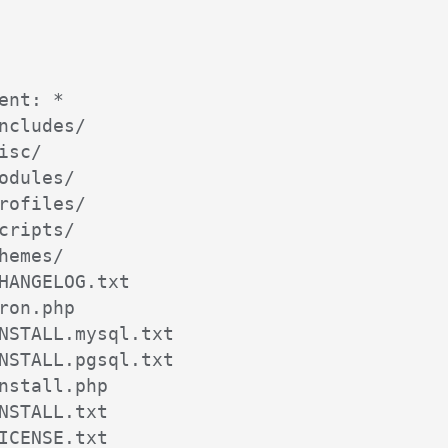
ent: *

ncludes/

isc/

odules/

rofiles/

cripts/

hemes/

HANGELOG.txt

ron.php

NSTALL.mysql.txt

NSTALL.pgsql.txt

nstall.php

NSTALL.txt

ICENSE.txt
