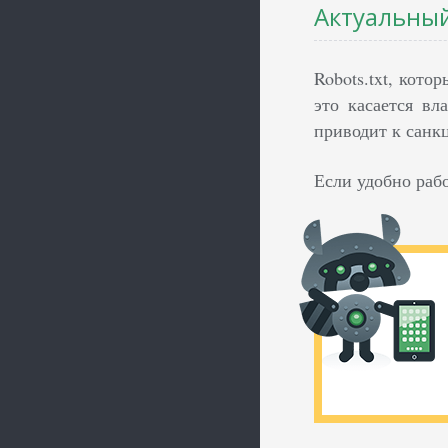
Актуальный 
Robots.txt, кот
это касается вл
приводит к санк
Если удобно раб