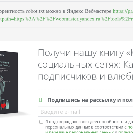
рректность robot.txt можно в Яндекс Вебмастере
https://p
tpath=https%3A%2F%2Fwebmaster.yandex.ru%2Ftools%2Fr
Получи нашу книгу «
социальных сетях: Ка
подписчиков и влюби
Подпишись на рассылку и пол
Введите e-mail
Я подтверждаю свою дееспособность и да
персональных данных в соответствии с
по
и передаче персональных данных
и
пользо