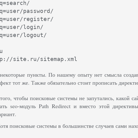
q=search/

q=user/password/

q=user/register/

q=user/login/

q=user/logout/



некоторые пункты. По нашему опыту нет смысла создава
ект тот же. Также обязательно стоит прописать директ
 того, чтобы поисковые системы не запутались, какой с
ать seo-модуль Path Redirect и вместо этой директивы
риант.
Хотя поисковые системы в большинстве случаев сами нахо