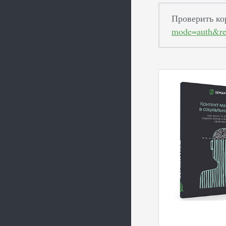
Проверить ко
mode=auth&re