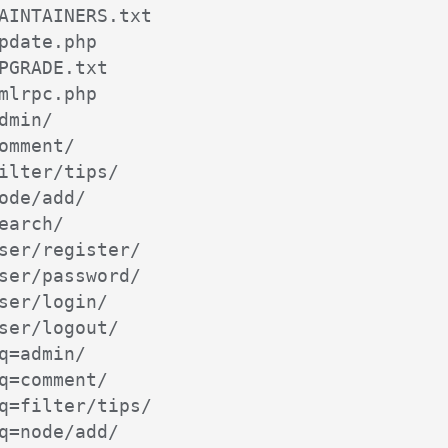
AINTAINERS.txt

pdate.php

PGRADE.txt

mlrpc.php

dmin/

omment/

ilter/tips/

ode/add/

earch/

ser/register/

ser/password/

ser/login/

ser/logout/

q=admin/

q=comment/

q=filter/tips/

q=node/add/
