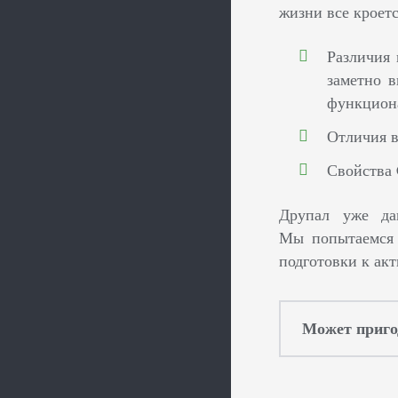
жизни все кроетс
Различия 
заметно 
функциона
Отличия в
Свойства 
Друпал уже да
Мы попытаемся 
подготовки к ак
Может приго