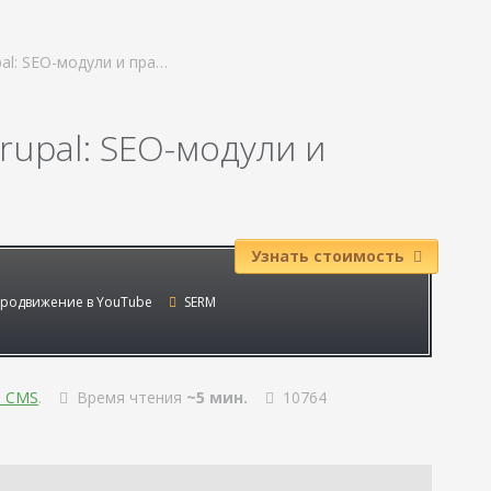
al: SEO-модули и пра…
upal: SEO-модули и
Узнать стоимость
родвижение в YouTube
SERM
я CMS
.
Время чтения
~5 мин.
10764