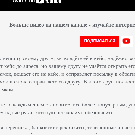
Больше видео на нашем канале - изучайте интер
у вещицу своему другу, вы кладёте её в кейс, надёжно з
т кейс до адреса, но вашему другу не удаётся открыть ег
замок, вешает его на кейс, и отправляет посылку в обра
мок и снова отправляете его другу. В итоге друг, полно
амком.
нет с каждым днём становится всё более популярным, у
угодные руки, которую необходимо обезопасить.
ая переписка, банковские реквизиты, телефонные и пас
владельцы сайтов всё чаще используют безопасное соеди