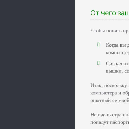
От чего за
Чтобы понять пр
Когда вы 
компьютер
Сигнал от
вышки, се
Итак, поскольку
компьютера и об
опытный сетевой
Не очень страшно
попадут паспорт