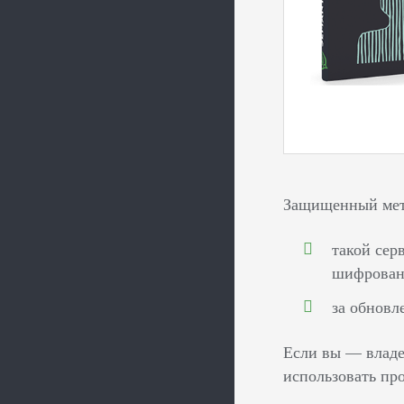
Защищенный мето
такой сер
шифрован
за обновл
Если вы — владе
использовать пр