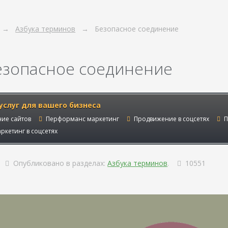
Азбука терминов
Безопасное соединение
езопасное соединение
услуг для вашего бизнеса
ие сайтов
Перформанс маркетинг
Продвижение в соцсетях
П
ркетинг в соцсетях
Опубликовано в разделах:
Азбука терминов
.
10551