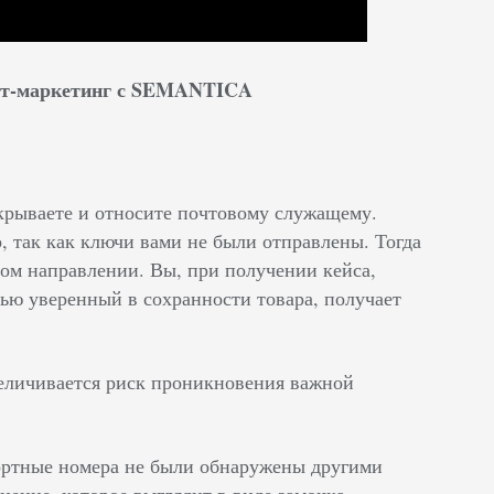
нет-маркетинг с SEMANTICA
акрываете и относите почтовому служащему.
о, так как ключи вами не были отправлены. Тогда
тном направлении. Вы, при получении кейса,
стью уверенный в сохранности товара, получает
величивается риск проникновения важной
портные номера не были обнаружены другими
нение, которое выглядит в виде замочка,