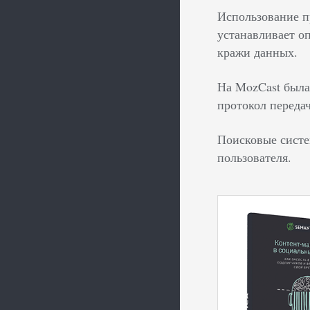
Использование п
устанавливает о
кражи данных.
На MozCast была
протокол переда
Поисковые систе
пользователя.