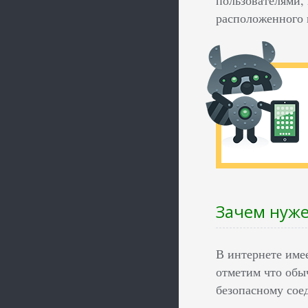
расположенного в
Зачем нуже
В интернете имее
отметим что обыч
безопасному сое