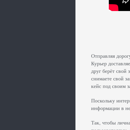
Отправляя дорог
Курьер доставляе
друг берёт свой 
снимаете свой за
кейс под своим з
Поскольку интер
информации в не
Так, чтобы личн
пользователями, 