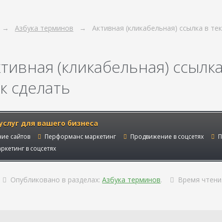
Азбука терминов
Активная (кликабельная) ссылка в тек
тивная (кликабельная) ссылка 
к сделать
услуг для вашего бизнеса
ие сайтов
Перформанс маркетинг
Продвижение в соцсетях
П
ркетинг в соцсетях
Опубликовано в разделах:
Азбука терминов
.
Время чтен