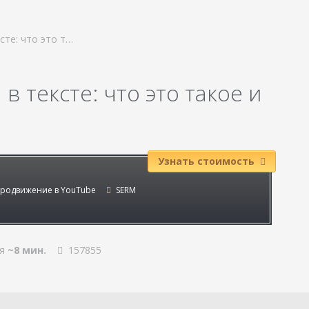
сте: что это т…
в тексте: что это такое и
Узнать стоимость
родвижение в YouTube
SERM
ия
~8 мин.
157855