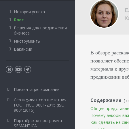
Е
Истории успеха
К
Блог
Решения для продвижения
бизнеса
Инструменты
Вакансии
В обзоре расскаж
позволяет обесп
материала к друг
продвижении веб
Презентация компании
Сертификат соответствия
Содержание
с
ГОСТ ИСО 9001-2015 (ISO
Общее представл
9001:2015)
Почему анкоры ва
Партнёрская программа
Как сделать на са
SEMANTICA