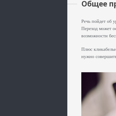
Общее п
Речь пойдет об у
Переход может о
возможности бес
Плюс кликабельн
нужно совершить,