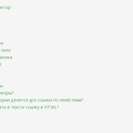
актор
ва
 окно
звонка
l
ты
нкоры?
гории делятся урл-ссылки по свойствам?
ать в тексте ссылку в HTML?