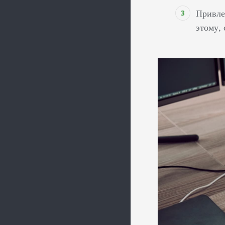
Привле
этому,