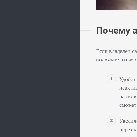
Почему 
Если владелец с
положительные с
Удобст
неактив
раз кл
сможет
Увелич
перехо