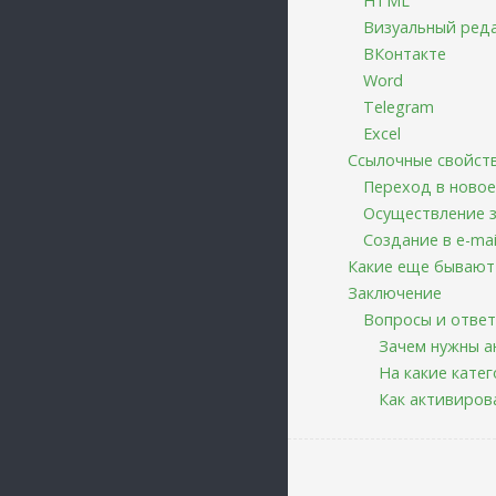
HTML
Визуальный ред
ВКонтакте
Word
Telegram
Excel
Ссылочные свойст
Переход в новое
Осуществление 
Создание в e-mai
Какие еще бывают
Заключение
Вопросы и отве
Зачем нужны а
На какие кате
Как активиров