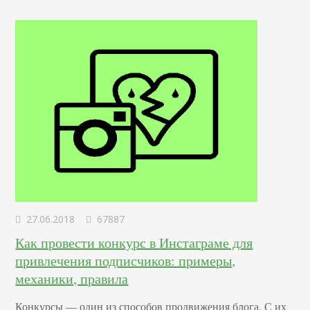
отвечающий за создание и дизайн пользовательских
интерфейсов для сайтов и приложений. Он…
27.06.2018
67887
Как провести конкурс в Инстаграме для
привлечения подписчиков: примеры,
механики, правила
Конкурсы –– один из способов продвижения блога. С их