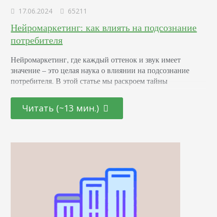
17.06.2024
65211
Нейромаркетинг: как влиять на подсознание
потребителя
Нейромаркетинг, где каждый оттенок и звук имеет
значение – это целая наука о влиянии на подсознание
потребителя. В этой статье мы раскроем тайны
эффективных маркетинговых стратегиях, основанных на
последних достижениях в области психологии и
Читать (~13 мин.)
нейронаук. От подбора цветовой палитры до создания
убедительных рекламных текстов – узнайте, как
правильно использовать невидимые «рычаги»
человеческого сознания для повышения интереса и
лояльности к вашему…