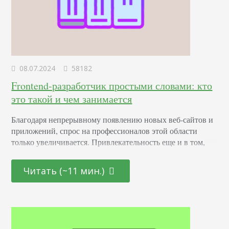
08.07.2024
58182
Frontend-разработчик простыми словами: кто
это такой и чем занимается
Благодаря непрерывному появлению новых веб-сайтов и
приложений, спрос на профессионалов этой области
только увеличивается. Привлекательность еще и в том,
что она открыта как для начинающих молодых
специалистов, так и для тех, кто находится на стадии
Читать (~11 мин.)
переосмысления карьерного пути и готов начать все с
чистого листа. Определение Это профессионал,
отвечающий за создание и дизайн пользовательских
интерфейсов для сайтов и приложений. Он…