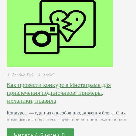
27.06.2018
67854
Как провести конкурс в Инстаграме для
привлечения подписчиков: примеры,
механики, правила
Конкурсы –– один из способов продвижения блога. С их
помощью вы общаетесь с аудиторией, привлекаете в блог
новых подписчиков и активизируете старых. Суть в том,
что вы обещаете участникам подарок за то, что они тем
Читать (~5 мин.)