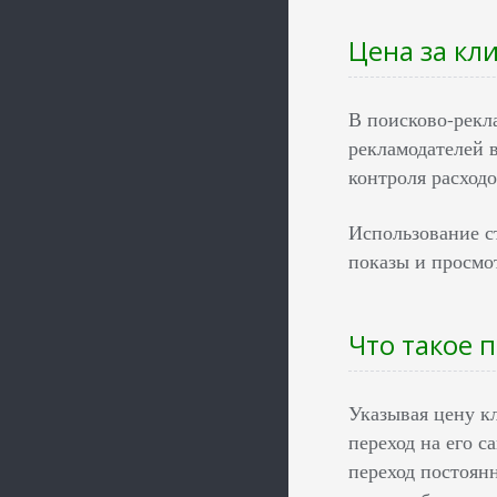
Цена за кл
В поисково-рекл
рекламодателей 
контроля расход
Использование ст
показы и просмот
Что такое 
Указывая цену к
переход на его с
переход постоянн