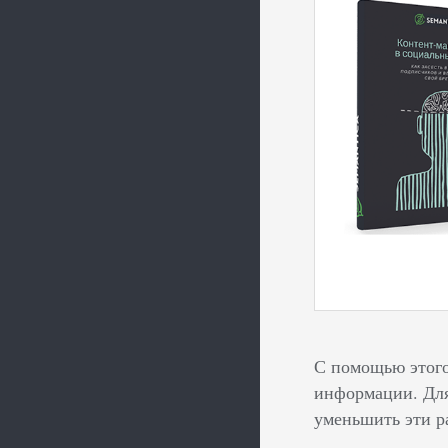
С помощью этого
информации. Для
уменьшить эти р