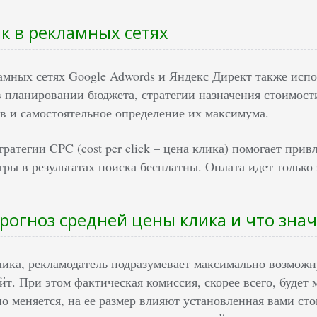
ик в рекламных сетях
амных сетях Google Adwords и Яндекс Директ также испол
в планировании бюджета, стратегии назначения стоимост
ов и самостоятельное определение их максимума.
ратегии CPC (cost per click – цена клика) помогает при
ры в результатах поиска бесплатны. Оплата идет только 
прогноз средней цены клика и что знач
лика, рекламодатель подразумевает максимально возможн
айт. При этом фактическая комиссия, скорее всего, будет
о меняется, на ее размер влияют установленная вами ст