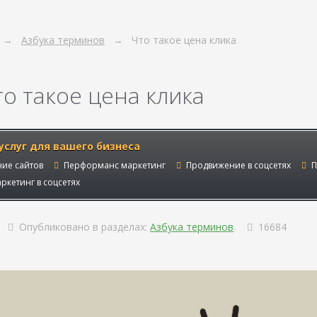
Азбука терминов
Что такое цена клика
то такое цена клика
услуг для вашего бизнеса
ие сайтов
Перформанс маркетинг
Продвижение в соцсетях
П
ркетинг в соцсетях
Опубликовано в разделах:
Азбука терминов
.
16684