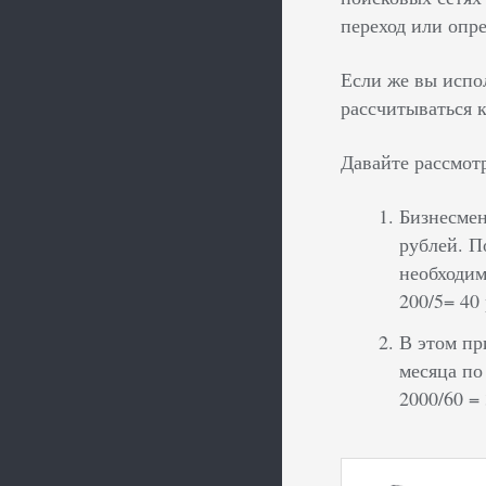
переход или опр
Если же вы испол
рассчитываться к
Давайте рассмот
Бизнесмен
рублей. П
необходим
200/5= 40
В этом пр
месяца по
2000/60 =