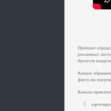
Принцип определ
рекламных листов
буклетов владеле
Каждое обращени
факту вы покупа
Каналы привлече
таргетиро