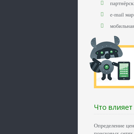
партнёрск
e-mail ма
мобильная
Что влияет
Определение цены
поисковых сетях 