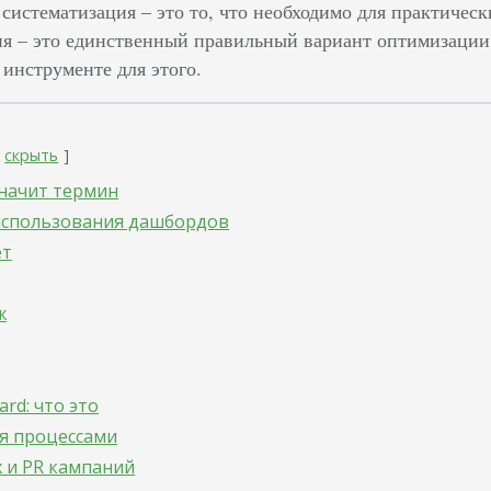
 систематизация – это то, что необходимо для практичес
я – это единственный правильный вариант оптимизации 
инструменте для этого.
скрыть
значит термин
спользования дашбордов
ет
ж
rd: что это
я процессами
 и PR кампаний