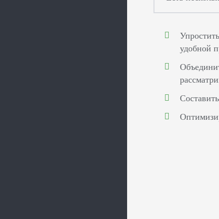
Упростить
удобной п
Объединит
рассматри
Составить
Оптимизир