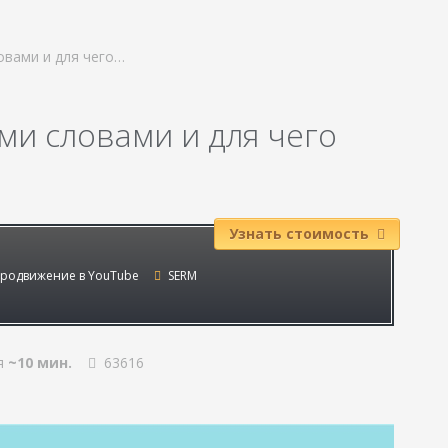
овами и для чего…
ми словами и для чего
Узнать стоимость
родвижение в YouTube
SERM
я
~10 мин.
63616