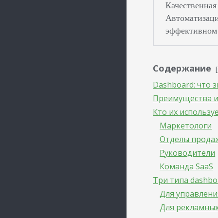
Качественная
Автоматизаци
эффективном 
Содержание
Dashboard: что 
Преимущества и
Кто их использу
Маркетологи
Отделы прода
Руководители
Команда SaaS
Три типа dashboa
Для управлени
Для рекламных