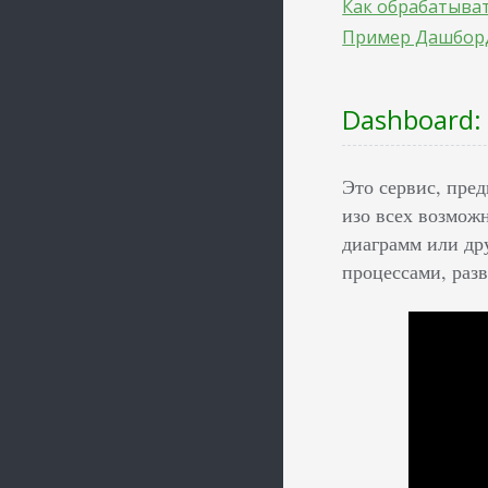
Как обрабатыва
Пример Дашбор
Dashboard:
Это сервис, пред
изо всех возмож
диаграмм или др
процессами, раз