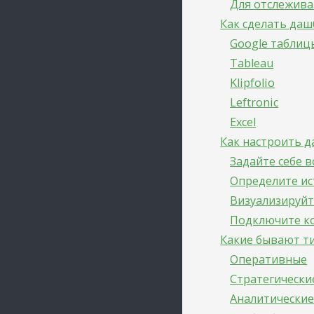
Для отслежива
Как сделать даш
Google таблиц
Tableau
Klipfolio
Leftronic
Excel
Как настроить д
Задайте себе 
Определите и
Визуализируйт
Подключите к
Какие бывают т
Оперативные
Стратегически
Аналитически