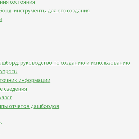
ния состояния
борд: инструменты для его создания
ы
ашборд: руководство по созданию и использованию
вопросы
сточник информации
е сведения
оллег
ипы отчетов дашбордов
е
е