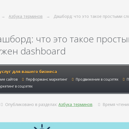
Азбука терминов
Дашборд: что это такое простыми сл
ашборд: что это такое просты
ужен dashboard
услуг для вашего бизнеса
ие сайтов
Перформанс маркетинг
Продвижение в соцсетях
П
ркетинг в соцсетях
Опубликовано в разделах:
Азбука терминов
.
Время чтени