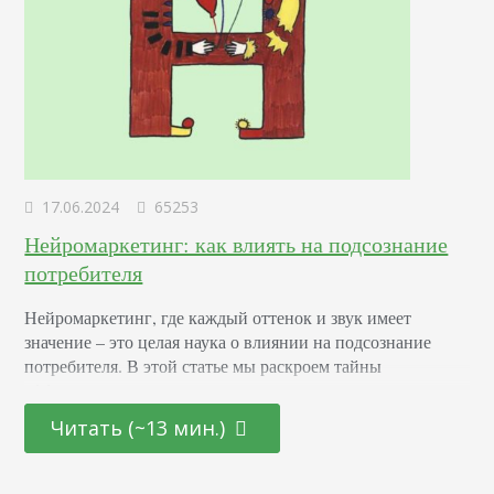
17.06.2024
65253
Нейромаркетинг: как влиять на подсознание
потребителя
Нейромаркетинг, где каждый оттенок и звук имеет
значение – это целая наука о влиянии на подсознание
потребителя. В этой статье мы раскроем тайны
эффективных маркетинговых стратегиях, основанных на
последних достижениях в области психологии и
Читать (~13 мин.)
нейронаук. От подбора цветовой палитры до создания
убедительных рекламных текстов – узнайте, как
правильно использовать невидимые «рычаги»