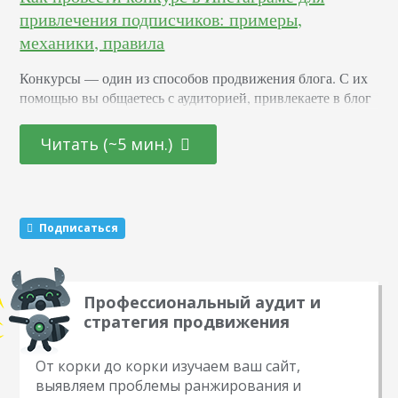
привлечения подписчиков: примеры,
механики, правила
Конкурсы –– один из способов продвижения блога. С их
помощью вы общаетесь с аудиторией, привлекаете в блог
новых подписчиков и активизируете старых. Суть в том,
что вы обещаете участникам подарок за то, что они тем
Читать (~5 мин.)
или иным образом расскажут о вас другим пользователям.
Этот метод раскрутки считается эффективным. Какие
виды розыгрышей можно провести Существуют три
механики, которые маркетологи советуют чередовать…
Подписаться
Профессиональный аудит и
стратегия продвижения
От корки до корки изучаем ваш сайт,
выявляем проблемы ранжирования и