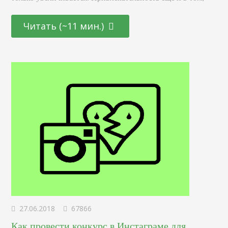
что она открыта как для начинающих молодых
специалистов, так и для тех, кто находится на стадии
Читать (~11 мин.)
переосмысления карьерного пути и готов начать все с
чистого листа. Определение Это профессионал,
отвечающий за создание и дизайн пользовательских
интерфейсов для сайтов и приложений. Он…
27.06.2018
67866
Как провести конкурс в Инстаграме для