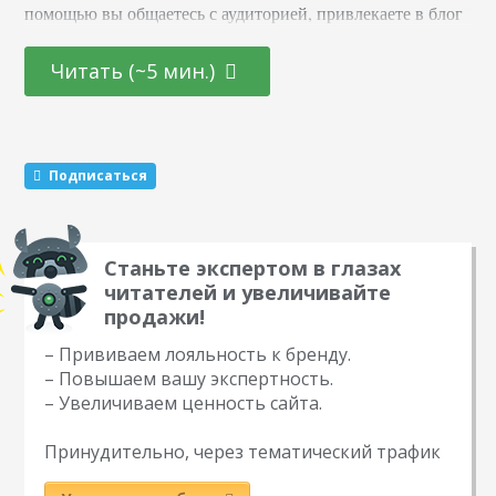
помощью вы общаетесь с аудиторией, привлекаете в блог
новых подписчиков и активизируете старых. Суть в том,
что вы обещаете участникам подарок за то, что они тем
Читать (~5 мин.)
или иным образом расскажут о вас другим пользователям.
Этот метод раскрутки считается эффективным. Какие
виды розыгрышей можно провести Существуют три
механики, которые маркетологи советуют чередовать…
Подписаться
Станьте экспертом в глазах
читателей и увеличивайте
продажи!
– Прививаем лояльность к бренду.
– Повышаем вашу экспертность.
– Увеличиваем ценность сайта.
Принудительно, через тематический трафик