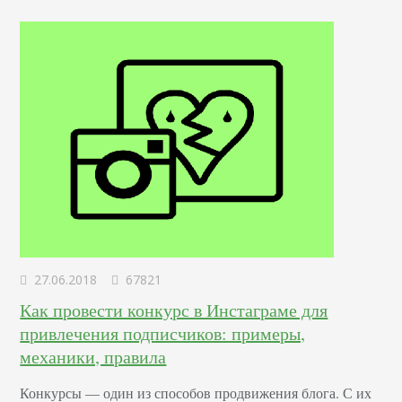
отвечающий за создание и дизайн пользовательских
интерфейсов для сайтов и приложений. Он…
27.06.2018
67821
Как провести конкурс в Инстаграме для
привлечения подписчиков: примеры,
механики, правила
Конкурсы –– один из способов продвижения блога. С их