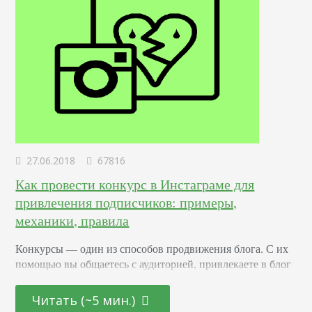
27.06.2018
67816
Как провести конкурс в Инстаграме для
привлечения подписчиков: примеры,
механики, правила
Конкурсы –– один из способов продвижения блога. С их
помощью вы общаетесь с аудиторией, привлекаете в блог
новых подписчиков и активизируете старых. Суть в том,
что вы обещаете участникам подарок за то, что они тем
Читать (~5 мин.)
или иным образом расскажут о вас другим пользователям.