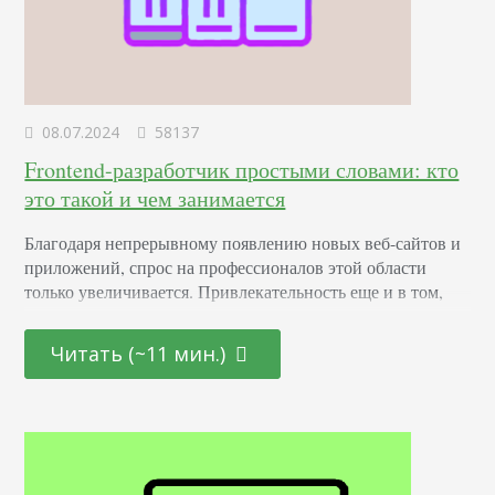
08.07.2024
58137
Frontend-разработчик простыми словами: кто
это такой и чем занимается
Благодаря непрерывному появлению новых веб-сайтов и
приложений, спрос на профессионалов этой области
только увеличивается. Привлекательность еще и в том,
что она открыта как для начинающих молодых
специалистов, так и для тех, кто находится на стадии
Читать (~11 мин.)
переосмысления карьерного пути и готов начать все с
чистого листа. Определение Это профессионал,
отвечающий за создание и дизайн пользовательских
интерфейсов для сайтов и приложений. Он…