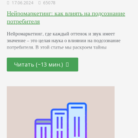
17.06.2024
65078
Нейромаркетинг: как влиять на подсознание
потребителя
Нейромаркетинг, где каждый оттенок и звук имеет
значение – это целая наука о влиянии на подсознание
потребителя. В этой статье мы раскроем тайны
эффективных маркетинговых стратегиях, основанных на
последних достижениях в области психологии и
Читать (~13 мин.)
нейронаук. От подбора цветовой палитры до создания
убедительных рекламных текстов – узнайте, как
правильно использовать невидимые «рычаги»
человеческого сознания для повышения интереса и
лояльности к вашему…