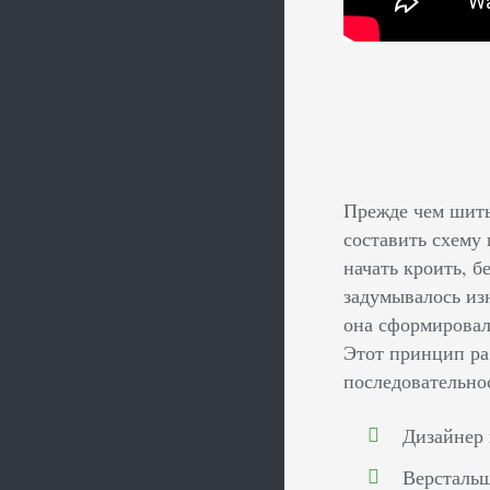
Прежде чем шить 
составить схему 
начать кроить, б
задумывалось из
она сформировал
Этот принцип ра
последовательно
Дизайнер
Верстальщ