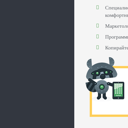
Специалис
комфортн
Маркетоло
Программ
Копирайте