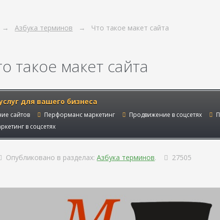
Азбука терминов
Что такое макет сайта
о такое макет сайта
услуг для вашего бизнеса
ие сайтов
Перформанс маркетинг
Продвижение в соцсетях
П
ркетинг в соцсетях
Опубликовано в разделах:
Азбука терминов
.
27505