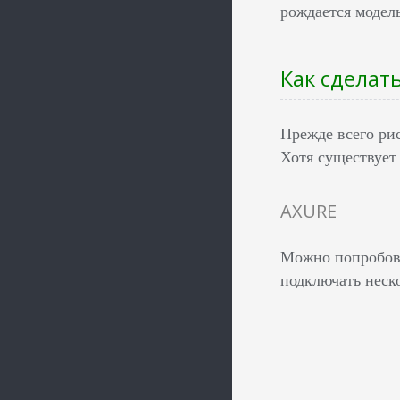
рождается модель
Как сделат
Прежде всего рис
Хотя существует
AXURE
Можно попробова
подключать неско