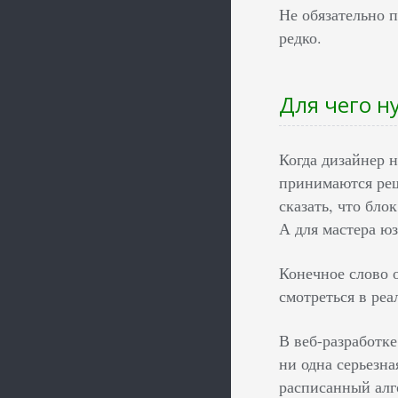
Не обязательно 
редко.
Для чего н
Когда дизайнер 
принимаются реш
сказать, что бло
А для мастера ю
Конечное слово о
смотреться в реа
В веб-разработке
ни одна серьезна
расписанный алг