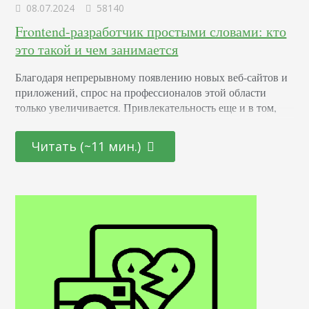
08.07.2024
58140
Frontend-разработчик простыми словами: кто
это такой и чем занимается
Благодаря непрерывному появлению новых веб-сайтов и
приложений, спрос на профессионалов этой области
только увеличивается. Привлекательность еще и в том,
что она открыта как для начинающих молодых
специалистов, так и для тех, кто находится на стадии
Читать (~11 мин.)
переосмысления карьерного пути и готов начать все с
чистого листа. Определение Это профессионал,
отвечающий за создание и дизайн пользовательских
интерфейсов для сайтов и приложений. Он…