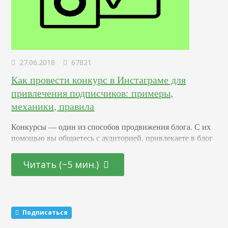
27.06.2018
67821
Как провести конкурс в Инстаграме для
привлечения подписчиков: примеры,
механики, правила
Конкурсы –– один из способов продвижения блога. С их
помощью вы общаетесь с аудиторией, привлекаете в блог
новых подписчиков и активизируете старых. Суть в том,
что вы обещаете участникам подарок за то, что они тем
Читать (~5 мин.)
или иным образом расскажут о вас другим пользователям.
Этот метод раскрутки считается эффективным. Какие
виды розыгрышей можно провести Существуют три
механики, которые маркетологи советуют чередовать…
Подписаться