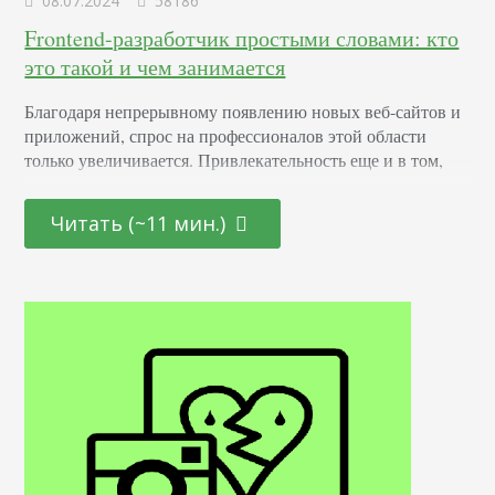
08.07.2024
58186
Frontend-разработчик простыми словами: кто
это такой и чем занимается
Благодаря непрерывному появлению новых веб-сайтов и
приложений, спрос на профессионалов этой области
только увеличивается. Привлекательность еще и в том,
что она открыта как для начинающих молодых
специалистов, так и для тех, кто находится на стадии
Читать (~11 мин.)
переосмысления карьерного пути и готов начать все с
чистого листа. Определение Это профессионал,
отвечающий за создание и дизайн пользовательских
интерфейсов для сайтов и приложений. Он…