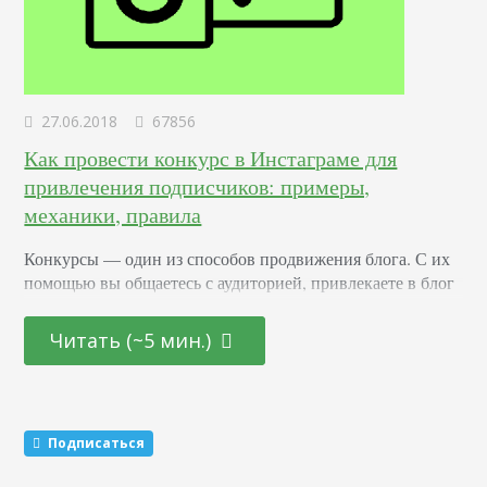
27.06.2018
67856
Как провести конкурс в Инстаграме для
привлечения подписчиков: примеры,
механики, правила
Конкурсы –– один из способов продвижения блога. С их
помощью вы общаетесь с аудиторией, привлекаете в блог
новых подписчиков и активизируете старых. Суть в том,
что вы обещаете участникам подарок за то, что они тем
Читать (~5 мин.)
или иным образом расскажут о вас другим пользователям.
Этот метод раскрутки считается эффективным. Какие
виды розыгрышей можно провести Существуют три
механики, которые маркетологи советуют чередовать…
Подписаться