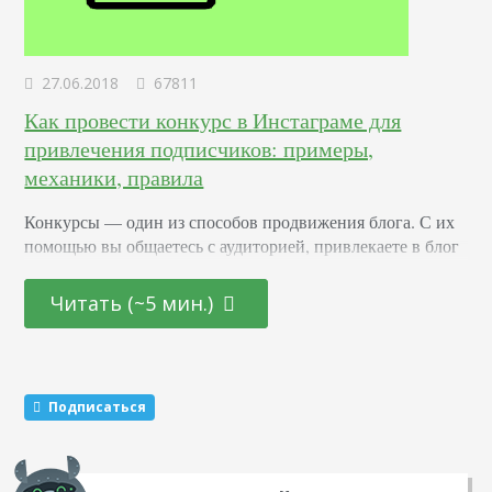
27.06.2018
67811
Как провести конкурс в Инстаграме для
привлечения подписчиков: примеры,
механики, правила
Конкурсы –– один из способов продвижения блога. С их
помощью вы общаетесь с аудиторией, привлекаете в блог
новых подписчиков и активизируете старых. Суть в том,
что вы обещаете участникам подарок за то, что они тем
Читать (~5 мин.)
или иным образом расскажут о вас другим пользователям.
Этот метод раскрутки считается эффективным. Какие
виды розыгрышей можно провести Существуют три
механики, которые маркетологи советуют чередовать…
Подписаться