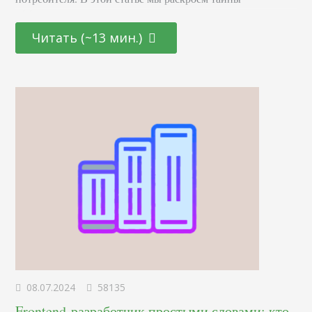
эффективных маркетинговых стратегиях, основанных на
последних достижениях в области психологии и
Читать (~13 мин.)
нейронаук. От подбора цветовой палитры до создания
убедительных рекламных текстов – узнайте, как
правильно использовать невидимые «рычаги»
человеческого сознания для повышения интереса и
лояльности к вашему…
08.07.2024
58135
Frontend-разработчик простыми словами: кто