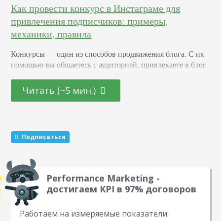
Как провести конкурс в Инстаграме для
привлечения подписчиков: примеры,
механики, правила
Конкурсы –– один из способов продвижения блога. С их
помощью вы общаетесь с аудиторией, привлекаете в блог
новых подписчиков и активизируете старых. Суть в том,
что вы обещаете участникам подарок за то, что они тем
Читать (~5 мин.)
или иным образом расскажут о вас другим пользователям.
Этот метод раскрутки считается эффективным. Какие
виды розыгрышей можно провести Существуют три
механики, которые маркетологи советуют чередовать…
Подписаться
Performance Marketing -
достигаем KPI в 97% договоров
Работаем на измеряемые показатели: