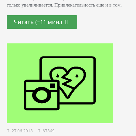
только увеличивается. Привлекательность еще и в том,
что она открыта как для начинающих молодых
специалистов, так и для тех, кто находится на стадии
Читать (~11 мин.)
переосмысления карьерного пути и готов начать все с
чистого листа. Определение Это профессионал,
отвечающий за создание и дизайн пользовательских
интерфейсов для сайтов и приложений. Он…
27.06.2018
67849