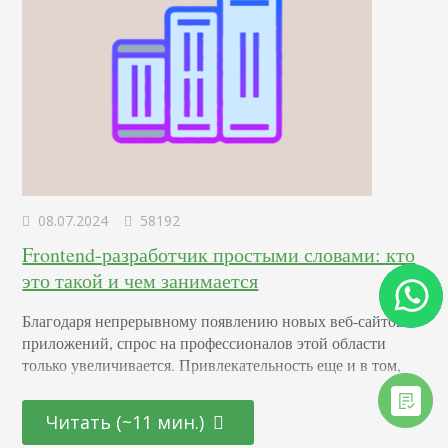
08.07.2024
58192
Frontend-разработчик простыми словами: кто
это такой и чем занимается
Благодаря непрерывному появлению новых веб-сайтов и
приложений, спрос на профессионалов этой области
только увеличивается. Привлекательность еще и в том,
что она открыта как для начинающих молодых
специалистов, так и для тех, кто находится на стадии
Читать (~11 мин.)
переосмысления карьерного пути и готов начать все с