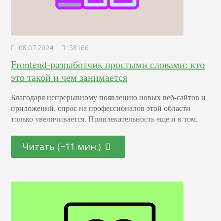
08.07.2024
58166
Frontend-разработчик простыми словами: кто
это такой и чем занимается
Благодаря непрерывному появлению новых веб-сайтов и
приложений, спрос на профессионалов этой области
только увеличивается. Привлекательность еще и в том,
что она открыта как для начинающих молодых
специалистов, так и для тех, кто находится на стадии
Читать (~11 мин.)
переосмысления карьерного пути и готов начать все с
чистого листа. Определение Это профессионал,
отвечающий за создание и дизайн пользовательских
интерфейсов для сайтов и приложений. Он…