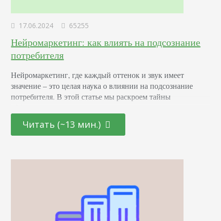
17.06.2024
65255
Нейромаркетинг: как влиять на подсознание
потребителя
Нейромаркетинг, где каждый оттенок и звук имеет
значение – это целая наука о влиянии на подсознание
потребителя. В этой статье мы раскроем тайны
эффективных маркетинговых стратегиях, основанных на
последних достижениях в области психологии и
Читать (~13 мин.)
нейронаук. От подбора цветовой палитры до создания
убедительных рекламных текстов – узнайте, как
правильно использовать невидимые «рычаги»
человеческого сознания для повышения интереса и
лояльности к вашему…