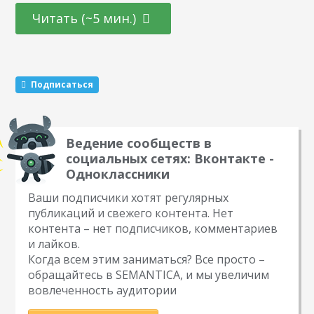
что вы обещаете участникам подарок за то, что они тем
Читать (~5 мин.)
или иным образом расскажут о вас другим пользователям.
Этот метод раскрутки считается эффективным. Какие
виды розыгрышей можно провести Существуют три
механики, которые маркетологи советуют чередовать…
Подписаться
Ведение сообществ в
социальных сетях: Вконтакте -
Одноклассники
Ваши подписчики хотят регулярных
публикаций и свежего контента. Нет
контента – нет подписчиков, комментариев
и лайков.
Когда всем этим заниматься? Все просто –
обращайтесь в SEMANTICA, и мы увеличим
вовлеченность аудитории