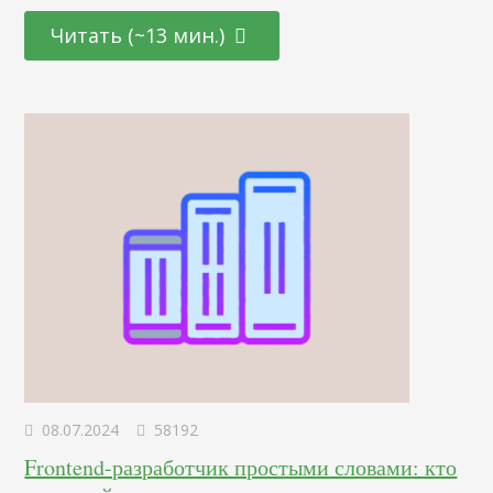
последних достижениях в области психологии и
Читать (~13 мин.)
нейронаук. От подбора цветовой палитры до создания
убедительных рекламных текстов – узнайте, как
правильно использовать невидимые «рычаги»
человеческого сознания для повышения интереса и
лояльности к вашему…
08.07.2024
58192
Frontend-разработчик простыми словами: кто