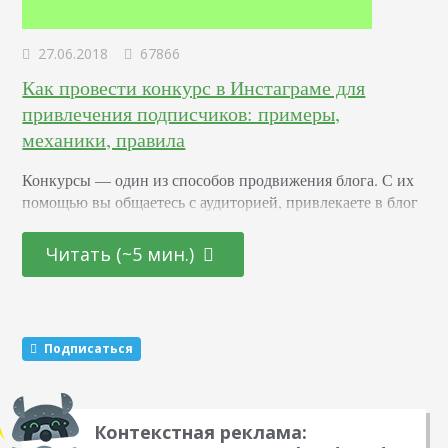
27.06.2018
67866
Как провести конкурс в Инстаграме для
привлечения подписчиков: примеры,
механики, правила
Конкурсы –– один из способов продвижения блога. С их
помощью вы общаетесь с аудиторией, привлекаете в блог
новых подписчиков и активизируете старых. Суть в том,
что вы обещаете участникам подарок за то, что они тем
Читать (~5 мин.)
или иным образом расскажут о вас другим пользователям.
Этот метод раскрутки считается эффективным. Какие
виды розыгрышей можно провести Существуют три
механики, которые маркетологи советуют чередовать…
Подписаться
Контекстная реклама: