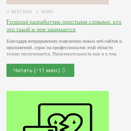
08.07.2024
58205
Frontend-разработчик простыми словами: кто
это такой и чем занимается
Благодаря непрерывному появлению новых веб-сайтов и
приложений, спрос на профессионалов этой области
только увеличивается. Привлекательность еще и в том,
что она открыта как для начинающих молодых
специалистов, так и для тех, кто находится на стадии
Читать (~11 мин.)
переосмысления карьерного пути и готов начать все с
чистого листа. Определение Это профессионал,
отвечающий за создание и дизайн пользовательских
интерфейсов для сайтов и приложений. Он…