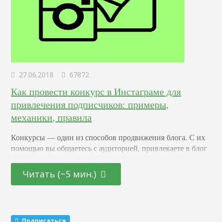
27.06.2018
67872
Как провести конкурс в Инстаграме для
привлечения подписчиков: примеры,
механики, правила
Конкурсы –– один из способов продвижения блога. С их
помощью вы общаетесь с аудиторией, привлекаете в блог
новых подписчиков и активизируете старых. Суть в том,
что вы обещаете участникам подарок за то, что они тем
Читать (~5 мин.)
или иным образом расскажут о вас другим пользователям.
Этот метод раскрутки считается эффективным. Какие
виды розыгрышей можно провести Существуют три
механики, которые маркетологи советуют чередовать…
Подписаться