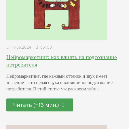
17.06.2024
65153
Нейромаркетинг: как влиять на подсознание
потребителя
Нейромаркетинг, где каждый оттенок и звук имеет
значение – это целая наука о влиянии на подсознание
потребителя. В этой статье мы раскроем тайны
эффективных маркетинговых стратегиях, основанных на
последних достижениях в области психологии и
Читать (~13 мин.)
нейронаук. От подбора цветовой палитры до создания
убедительных рекламных текстов – узнайте, как
правильно использовать невидимые «рычаги»
человеческого сознания для повышения интереса и