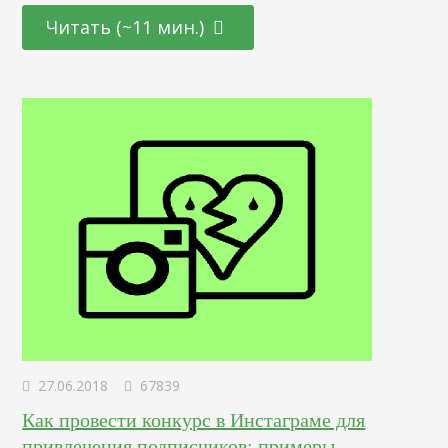
специалистов, так и для тех, кто находится на стадии
Читать (~11 мин.)
переосмысления карьерного пути и готов начать все с
чистого листа. Определение Это профессионал,
отвечающий за создание и дизайн пользовательских
интерфейсов для сайтов и приложений. Он…
27.06.2018
67839
Как провести конкурс в Инстаграме для
привлечения подписчиков: примеры,