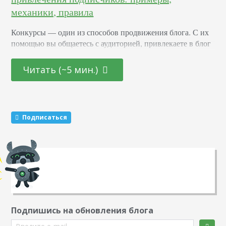
механики, правила
Конкурсы –– один из способов продвижения блога. С их
помощью вы общаетесь с аудиторией, привлекаете в блог
новых подписчиков и активизируете старых. Суть в том,
что вы обещаете участникам подарок за то, что они тем
Читать (~5 мин.)
или иным образом расскажут о вас другим пользователям.
Этот метод раскрутки считается эффективным. Какие
виды розыгрышей можно провести Существуют три
механики, которые маркетологи советуют чередовать…
Подписаться
Подпишись на обновления блога