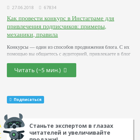
27.06.2018
67834
Как провести конкурс в Инстаграме для
привлечения подписчиков: примеры,
механики, правила
Конкурсы –– один из способов продвижения блога. С их
помощью вы общаетесь с аудиторией, привлекаете в блог
новых подписчиков и активизируете старых. Суть в том,
что вы обещаете участникам подарок за то, что они тем
Читать (~5 мин.)
или иным образом расскажут о вас другим пользователям.
Этот метод раскрутки считается эффективным. Какие
виды розыгрышей можно провести Существуют три
механики, которые маркетологи советуют чередовать…
Подписаться
Станьте экспертом в глазах
читателей и увеличивайте
продажи!