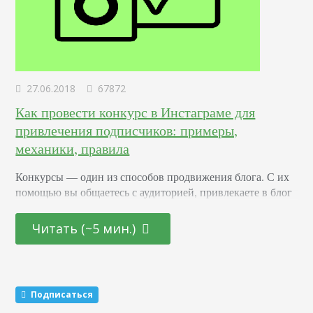
27.06.2018
67872
Как провести конкурс в Инстаграме для
привлечения подписчиков: примеры,
механики, правила
Конкурсы –– один из способов продвижения блога. С их
помощью вы общаетесь с аудиторией, привлекаете в блог
новых подписчиков и активизируете старых. Суть в том,
что вы обещаете участникам подарок за то, что они тем
Читать (~5 мин.)
или иным образом расскажут о вас другим пользователям.
Этот метод раскрутки считается эффективным. Какие
виды розыгрышей можно провести Существуют три
механики, которые маркетологи советуют чередовать…
Подписаться