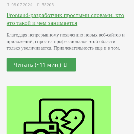
08.07.2024
58205
Frontend-разработчик простыми словами: кто
это такой и чем занимается
Благодаря непрерывному появлению новых веб-сайтов и
приложений, спрос на профессионалов этой области
только увеличивается. Привлекательность еще и в том,
что она открыта как для начинающих молодых
специалистов, так и для тех, кто находится на стадии
Читать (~11 мин.)
переосмысления карьерного пути и готов начать все с
чистого листа. Определение Это профессионал,
отвечающий за создание и дизайн пользовательских
интерфейсов для сайтов и приложений. Он…