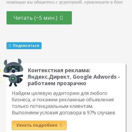
помощью вы общаетесь с аудиторией, привлекаете в блог
новых подписчиков и активизируете старых. Суть в том,
что вы обещаете участникам подарок за то, что они тем
Читать (~5 мин.)
или иным образом расскажут о вас другим пользователям.
Этот метод раскрутки считается эффективным. Какие
виды розыгрышей можно провести Существуют три
механики, которые маркетологи советуют чередовать…
Подписаться
Контекстная реклама:
Яндекс.Директ, Google Adwords -
работаем прозрачно
Найдем целевую аудиторию для любого
бизнеса, и покажем рекламные объявления
только потенциальным клиентам.
Выполняем условия договора в 97% случаев
Узнать подробнее